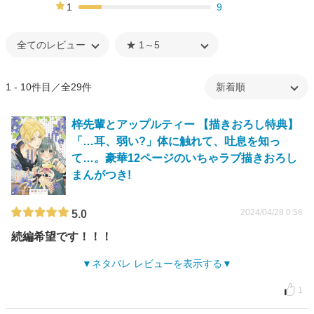
19%
1
9
17%
1 - 10件目／全29件
梓先輩とアップルティー 【描きおろし特典】
「…耳、弱い?」体に触れて、吐息を知っ
て…。豪華12ページのいちゃラブ描きおろし
まんがつき!
2024/04/28 0:56
5.0
続編希望です！！！
ネタバレ レビューを表示する
1