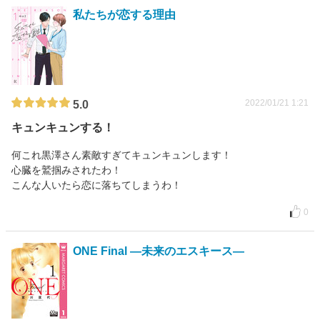
私たちが恋する理由
2022/01/21 1:21
5.0
キュンキュンする！
何これ黒澤さん素敵すぎてキュンキュンします！
心臓を鷲掴みされたわ！
こんな人いたら恋に落ちてしまうわ！
0
ONE Final ―未来のエスキース―