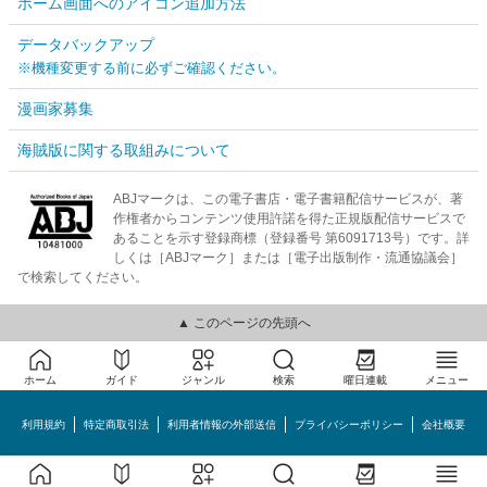
ホーム画面へのアイコン追加方法
データバックアップ
※機種変更する前に必ずご確認ください。
漫画家募集
海賊版に関する取組みについて
ABJマークは、この電子書店・電子書籍配信サービスが、著
作権者からコンテンツ使用許諾を得た正規版配信サービスで
あることを示す登録商標（登録番号 第6091713号）です。詳
しくは［ABJマーク］または［電子出版制作・流通協議会］
で検索してください。
▲ このページの先頭へ
ホーム
ガイド
ジャンル
検索
曜日連載
メニュー
利用規約
特定商取引法
利用者情報の外部送信
プライバシーポリシー
会社概要
めちゃコミック©MechaComic, Inc.