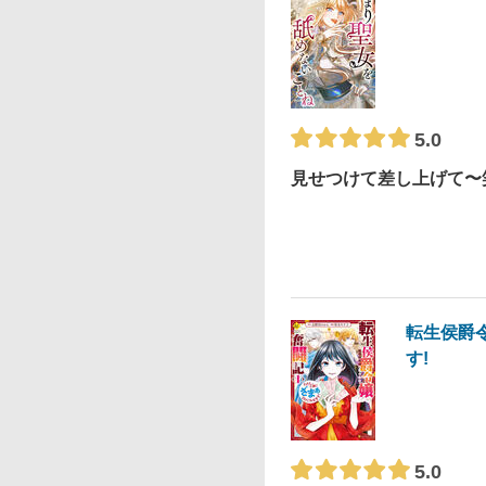
5.0
見せつけて差し上げて〜
転生侯爵
す!
5.0