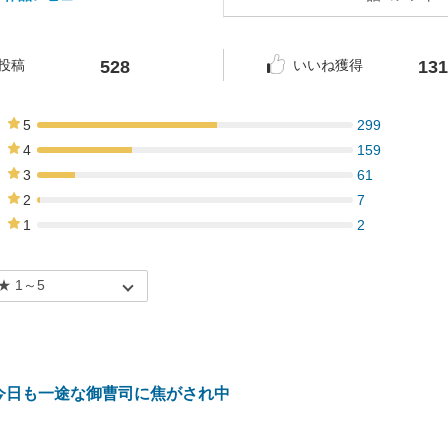
528
131
投稿
いいね獲得
5
299
57%
4
159
30%
3
61
12%
2
7
1%
1
2
0%
今日も一途な御曹司に焦がされ中