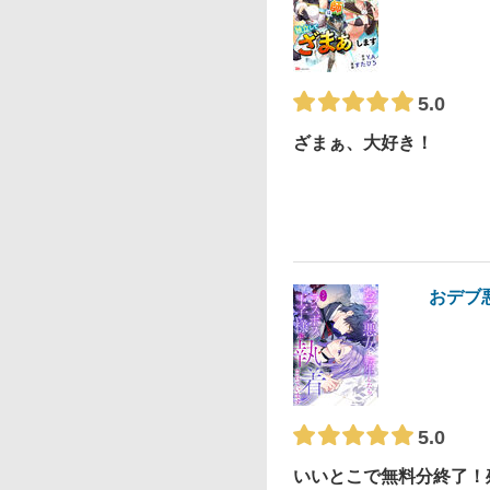
5.0
ざまぁ、大好き！
おデブ
5.0
いいとこで無料分終了！