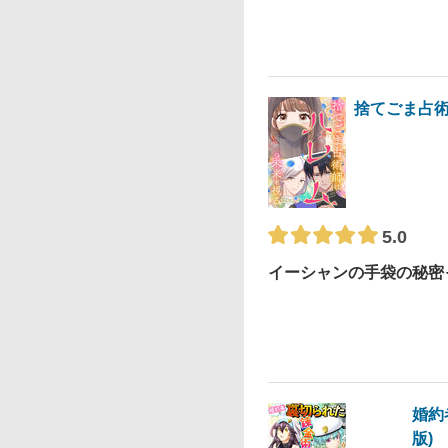
捨てごま占
5.0
イーシャンの手袋の秘密
婚約
版)