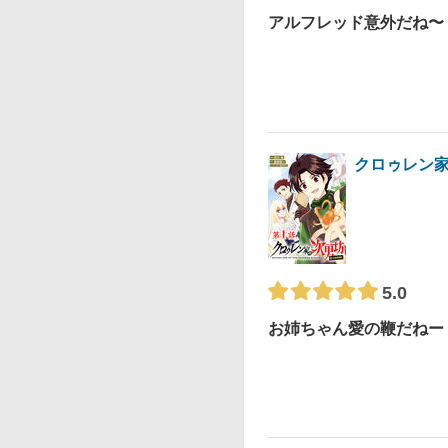
アルフレッド意外だね〜
クロゥレン家
5.0
お姉ちゃん愛の鞭だねー