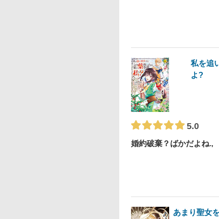
私を追
よ?
5.0
婚約破棄？ばかだよね.,
あまり聖女