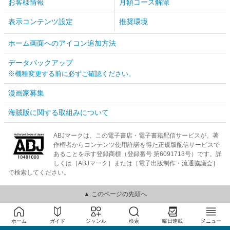
お客様情報
月額コース解除
表示コンテンツ設定
推奨環境
ホーム画面へのアイコン追加方法
データバックアップ
※機種変更する前に必ずご確認ください。
漫画家募集
海賊版に関する取組みについて
ABJマークは、この電子書店・電子書籍配信サービスが、著
作権者からコンテンツ使用許諾を得た正規版配信サービスで
あることを示す登録商標（登録番号 第6091713号）です。詳
しくは［ABJマーク］または［電子出版制作・流通協議会］
で検索してください。
▲ このページの先頭へ
ホーム
ガイド
ジャンル
検索
曜日連載
メニュー