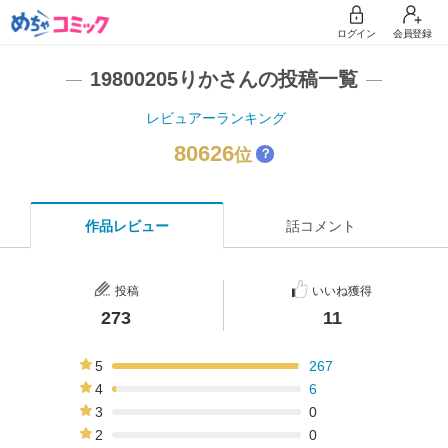
ログイン
会員登録
19800205りかさんの投稿一覧
レビュアーランキング
80626
位
？
作品レビュー
話コメント
投稿
いいね獲得
273
11
5
267
98%
4
6
2%
3
0
0%
2
0