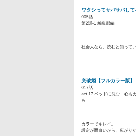
ワタシってサバサバして
005話
第2話-1 編集部編
社会人なら、読むと知って
突破婚【フルカラー版】
017話
act.17 ベッドに沈む…心も
も
カラーでキレイ。
設定が面白いから、広がり