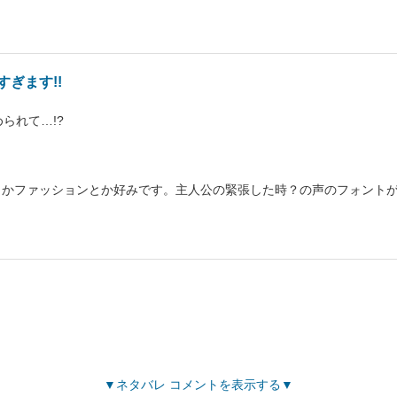
ぎます!!
められて…!?
とかファッションとか好みです。主人公の緊張した時？の声のフォント
ネタバレ コメントを表示する