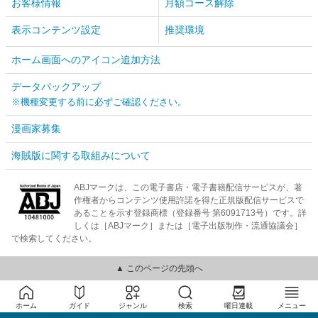
お客様情報
月額コース解除
表示コンテンツ設定
推奨環境
ホーム画面へのアイコン追加方法
データバックアップ
※機種変更する前に必ずご確認ください。
漫画家募集
海賊版に関する取組みについて
ABJマークは、この電子書店・電子書籍配信サービスが、著
作権者からコンテンツ使用許諾を得た正規版配信サービスで
あることを示す登録商標（登録番号 第6091713号）です。詳
しくは［ABJマーク］または［電子出版制作・流通協議会］
で検索してください。
▲ このページの先頭へ
ホーム
ガイド
ジャンル
検索
曜日連載
メニュー