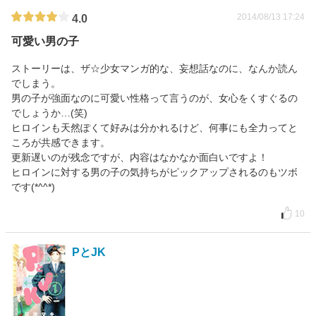
2014/08/13 17:24
4.0
可愛い男の子
ストーリーは、ザ☆少女マンガ的な、妄想話なのに、なんか読ん
でしまう。
男の子が強面なのに可愛い性格って言うのが、女心をくすぐるの
でしょうか…(笑)
ヒロインも天然ぽくて好みは分かれるけど、何事にも全力ってと
ころが共感できます。
更新遅いのが残念ですが、内容はなかなか面白いですよ！
ヒロインに対する男の子の気持ちがピックアップされるのもツボ
です(*^^*)
10
PとJK