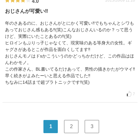
2015/10/09 11:10
4.0
おじさんが可愛い‼
年のさあるのに、おじさんがとにかく可愛い‼でもちゃんとシワも
あっておじさん感もある‼(笑)こんなおじさんいるのか？って思う
けど、実際にいたことあるの‼(笑)
ヒロインもぶりっ子じゃなくて、現実味のある等身大の女性。ギ
ャグさがあるとこが作品を面白くしてます‼
おじさんモノはドsかこういうのかどっちかだけど、この作品はほ
んわかモノ。
この作家さん、BL書いてるだけあって、男性の描きかたがウマイ‼
早く続きがよみたーいと思える作品でした‼
ちなみに14話まで超プラトニックです‼(笑)
7
1
2
3