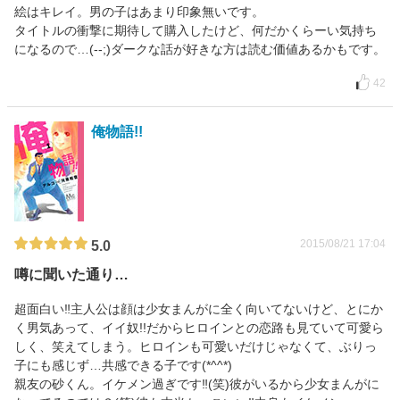
絵はキレイ。男の子はあまり印象無いです。
タイトルの衝撃に期待して購入したけど、何だかくらーい気持ち
になるので…(--;)ダークな話が好きな方は読む価値あるかもです。
42
俺物語!!
2015/08/21 17:04
5.0
噂に聞いた通り…
超面白い‼主人公は顔は少女まんがに全く向いてないけど、とにか
く男気あって、イイ奴!!だからヒロインとの恋路も見ていて可愛ら
しく、笑えてしまう。ヒロインも可愛いだけじゃなくて、ぶりっ
子にも感じず…共感できる子です(*^^*)
親友の砂くん。イケメン過ぎです‼(笑)彼がいるから少女まんがに