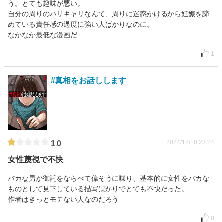
う。とても趣味が悪い。
自分の周りのバリキャリなんて、周りに迷惑かけるから妊娠を諦
めている責任感の過度に強い人ばかりなのに。
なかなか最低な漫画だ
1
#真相をお話しします
2024/12/10 23:24
1.0
女性蔑視で不快
バカな男が御託をならべて偉そうに喋り、基本的に女性をバカな
ものとして見下している描写ばかりでとても不快だった。
作者はきっとモテない人なのだろう
0