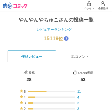
ログイン
会員登録
やんやんやちゅこさんの投稿一覧
レビュアーランキング
15119
位
？
作品レビュー
話コメント
投稿
いいね獲得
28
53
5
11
39%
4
4
14%
3
3
11%
2
3