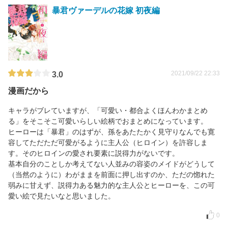
暴君ヴァーデルの花嫁 初夜編
2021/09/22 22:33
3.0
漫画だから
キャラがブレていますが、「可愛い・都合よくほんわかまとめ
る」をそこそこ可愛いらしい絵柄でおまとめになっています。
ヒーローは「暴君」のはずが、孫をあたたかく見守りなんでも寛
容してただただ可愛がるように主人公（ヒロイン）を許容しま
す。そのヒロインの愛され要素に説得力がないです。
基本自分のことしか考えてない人並みの容姿のメイドがどうして
（当然のように）わがままを前面に押し出すのか、ただの惚れた
弱みに甘えず、説得力ある魅力的な主人公とヒーローを、この可
愛い絵で見たいなと思いました。
0