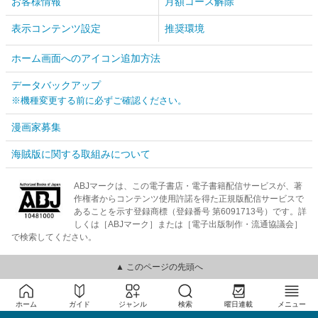
お客様情報
月額コース解除
表示コンテンツ設定
推奨環境
ホーム画面へのアイコン追加方法
データバックアップ
※機種変更する前に必ずご確認ください。
漫画家募集
海賊版に関する取組みについて
ABJマークは、この電子書店・電子書籍配信サービスが、著
作権者からコンテンツ使用許諾を得た正規版配信サービスで
あることを示す登録商標（登録番号 第6091713号）です。詳
しくは［ABJマーク］または［電子出版制作・流通協議会］
で検索してください。
▲ このページの先頭へ
ホーム
ガイド
ジャンル
検索
曜日連載
メニュー