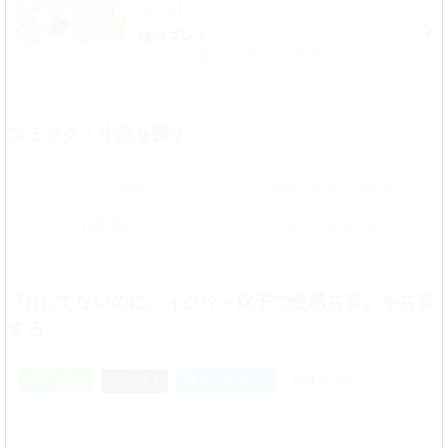
オトナ
校内プレイ
ひろ～い学校のアッチでコッチでHシまくり！
コミック・小説を探す
ジャンルから
雑誌・レーベルから
作家名から
タイトル名から
『Hしてないのに…イク!?～双子で性感共有』を共有
する
LINEで送る
ポスト
B!
URLをコピー
ブックマーク