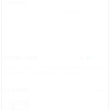
これはやばい
ネタバレ レビューを表示する
by
部活の靴下
0
入荷お知らせ設定
機能について
？
入荷お知らせをONにした作品の続話／作家の新着入荷をお知らせす
る便利な機能です。ご利用には
ログイン
が必要です。
おすすめ作品
>