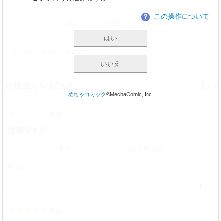
この操作について
？
／12話へ
はい
まとめ買いは会員限定の機能です
いいえ
お役立ちレビュー
>
めちゃコミック
©MechaComic, Inc.
2024/05/27 20:44
4.0
短編ですが、
ネタバレ レビューを表示する
by
S&C
0
2026/02/02 16:47
5.0