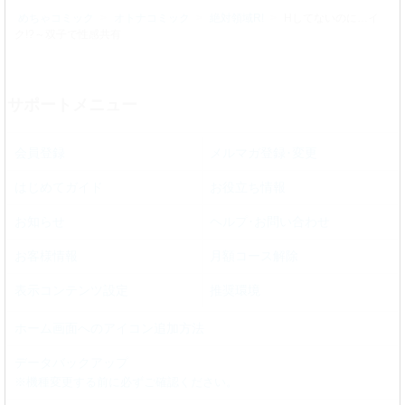
めちゃコミック
オトナコミック
絶対領域R!
Hしてないのに…イ
ク!?～双子で性感共有
サポートメニュー
会員登録
メルマガ登録･変更
はじめてガイド
お役立ち情報
お知らせ
ヘルプ･お問い合わせ
お客様情報
月額コース解除
表示コンテンツ設定
推奨環境
ホーム画面へのアイコン追加方法
データバックアップ
※機種変更する前に必ずご確認ください。