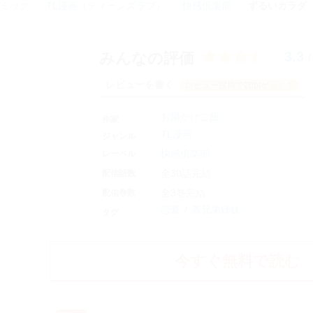
ミック
TL漫画（ティーンズラブ）
快感倶楽部
ずるいカラダ
3.3
みんなの評価
(
レビューを書く
レビュー投稿で20ptゲット！
お湯かけご飯
作家
TL漫画
ジャンル
快感倶楽部
レーベル
全30話完結
配信話数
全3巻完結
配信巻数
恋愛
義兄弟姉妹
タグ
今すぐ無料で読む