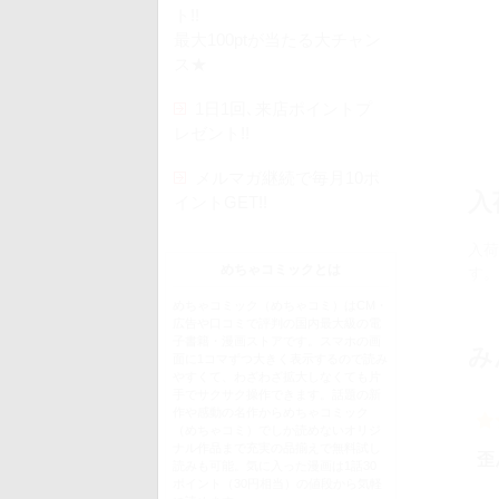
ト!!
最大100ptが当たる大チャン
ス★
1日1回､来店ポイントプ
レゼント!!
メルマガ継続で毎月10ポ
入
イントGET!!
入荷
めちゃコミックとは
す。
めちゃコミック（めちゃコミ）はCM・
広告や口コミで評判の国内最大級の電
子書籍・漫画ストアです。スマホの画
み
面に1コマずつ大きく表示するので読み
やすくて、わざわざ拡大しなくても片
手でサクサク操作できます。話題の新
作や感動の名作からめちゃコミック
（めちゃコミ）でしか読めないオリジ
ナル作品まで充実の品揃えで無料試し
歪
読みも可能。気に入った漫画は1話30
ポイント（30円相当）の値段から気軽