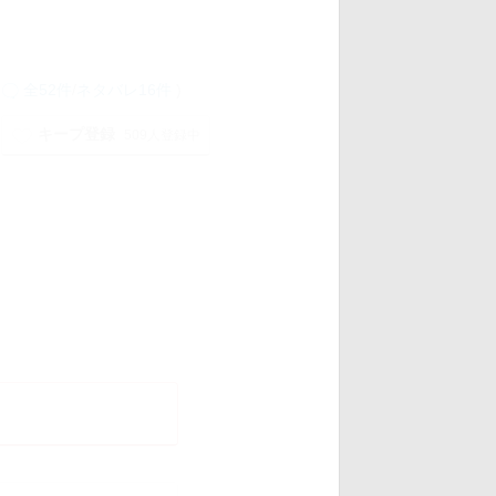
全52件
/
ネタバレ16件
)
キープ登録
509人登録中