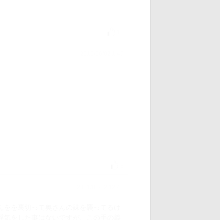
11
2015/06/02 1:49
5
2021/02/02 12:42
んをを裏切って奥さんの妹を襲ってるけ
浮気をした事はないですが、この手の義