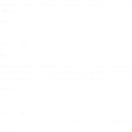
の攻め方が、性格が、好きになってはいけないのに好きになってしまう
、素晴らしです！！
 匿名希望
3.0
るい
の先生ドロ沼系多め？他の作品もドロドロしてましたがこちらのほうが
んか読んでてツラいようなところ、スリルというかいけないことをして
料配信分を読みましたが この先も気になってしまいました。
 匿名希望
4.0
ネタバレ レビューを表示する