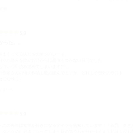
¥198
5.0
かった。。
みまくってる人たちのオンパレード。
料立ち読みを読んだ時からは想像もつかない展開でした。
もついつい読み進めてしまいます(^^;;
の作家さんの他の作品も数点読んでますが、どれも予想外のラスト。
セになります。
やまいろ
5.0
～この先生は女性が好きになるタイプを熟知しています！！義兄、奥さ
、ダメなのに好きになってしまう妹の気持ちが分かります！私は１度も