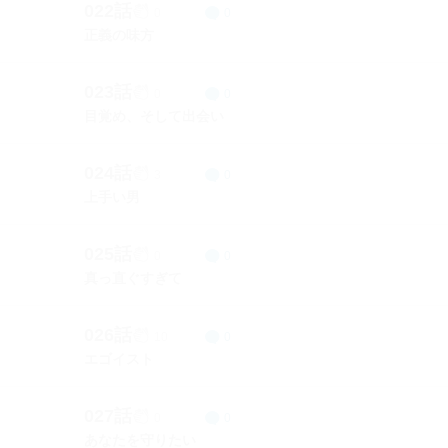
022話
0
0
正義の味方
023話
0
0
目覚め、そして出会い
024話
3
0
上手い男
025話
0
0
真っ直ぐすぎて
026話
10
0
エゴイスト
027話
0
0
あなたを守りたい