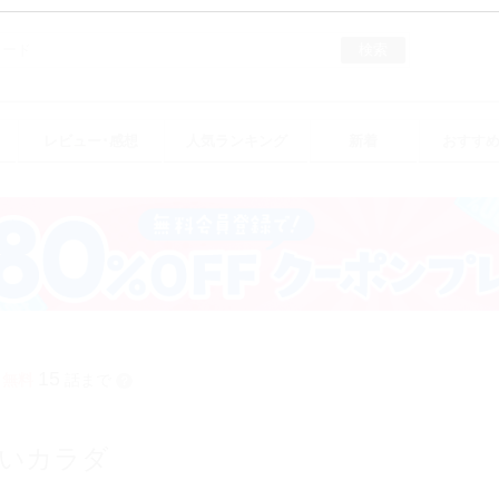
検索
レビュー･感想
人気ランキング
新着
おすす
15
日無料
話まで
？
いカラダ