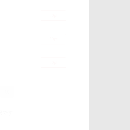
50pt
50pt
50pt
次
択です