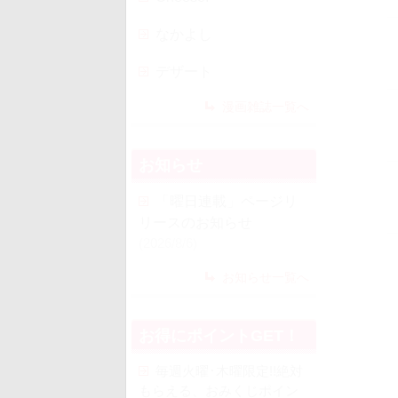
なかよし
デザート
漫画雑誌一覧へ
お知らせ
「曜日連載」ページリ
リースのお知らせ
(2026/8/6)
お知らせ一覧へ
お得にポイントGET！
毎週火曜･木曜限定!!絶対
もらえる、おみくじポイン