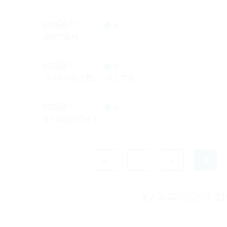
028話
0
0
本能で走れ
029話
0
0
ぶつかり合う想い、そして死
030話
7
0
また出会う日まで
前
1
2
3
まとめ買い話が未選
0
話