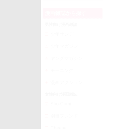
漫画雑誌から探す
男性向け漫画雑誌
少年サンデー
少年マガジン
ヤングマガジン
モーニング
漫画アクション
女性向け漫画雑誌
Sho-Comi
別冊フレンド
Cheese!