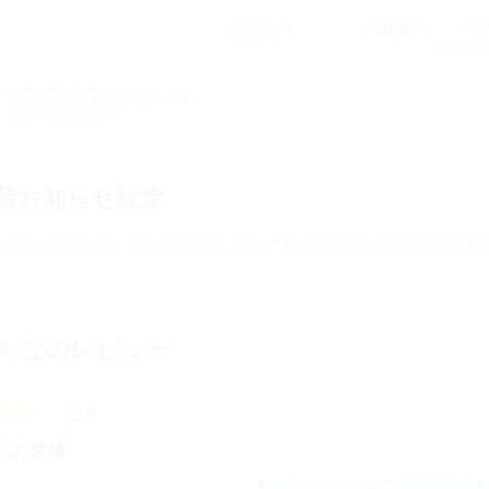
／30話へ
話と巻の配信状況や収録内容は必ずしも一致しません
「収録巻」の案内は、情報がある場合のみ表示されます
まとめ買いは会員限定の機能です
荷お知らせ設定
お知らせをONにした作品の続話／作家の新着入荷をお知らせする便利
んなのレビュー
3.0
んだ愛情
ネタバレ レビューを表示する