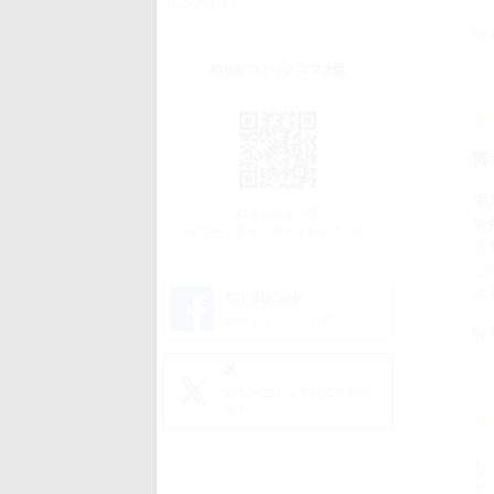
に読めます。
by
めちゃコミック スマホ版
怖
歪
めちゃコミック
無
スマートフォンサイトへアクセス
で
こ
ク
facebook
めちゃコミック公式ページ
by
X
めちゃコミック公式アカウ
ント
も
ど