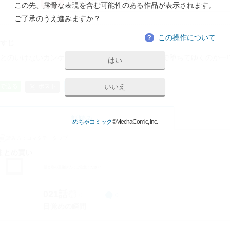
2話無料/毎日無料で15話まで
この先、露骨な表現を含む可能性のある作品が表示されます。
ご了承のうえ進みますか？
この操作について
？
すじ
とのいけないカンケイに溺れる実果。2人はどこまで堕ちてゆくのかー!
はい
URLをコピー
いいえ
ポスト
Eで送る
B!
ブックマーク
話読み
めちゃコミック
©MechaComic, Inc.
読み方：
コマタテ・タップ
まとめ買い
話と巻の重複購入にご注意ください
021話
0
0
目覚めの瞬間