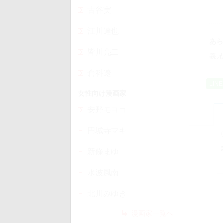
古谷実
江川達也
あら
皆川亮二
義兄
倉科遼
LIN
女性向け漫画家
安野モヨコ
円城寺マキ
新條まゆ
水波風南
北川みゆき
漫画家一覧へ