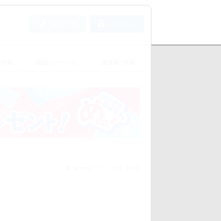
会員登録
ログイン
め特集
雑誌･レーベル
漫画家･作家
チャージ
7時,19時