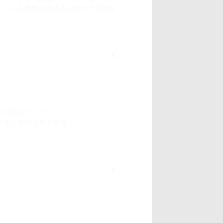
。こんな男性を描けるおゆかけご飯先
0
2021/01/28 2:53
エロ多めでした。
いるときのドキドキ感
0
2021/08/26 2:15