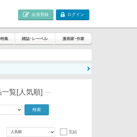
会員登録
ログイン
め特集
雑誌･レーベル
漫画家･作家
一覧[人気順]
検索
完結