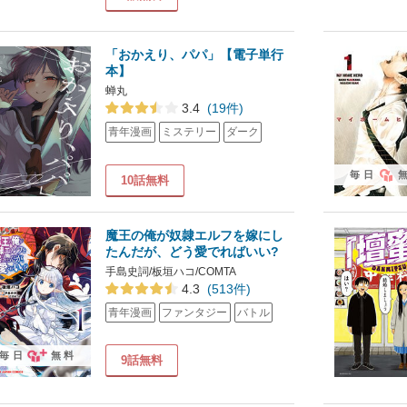
「おかえり、パパ」【電子単行
本】
蝉丸
3.4
(19件)
青年漫画
ミステリー
ダーク
毎日
10話無料
魔王の俺が奴隷エルフを嫁にし
たんだが、どう愛でればいい?
手島史詞/板垣ハコ/COMTA
4.3
(513件)
青年漫画
ファンタジー
バトル
毎日
無料
9話無料