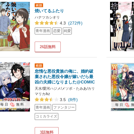
焼いてるふたり
ハナツカシオリ
4.3
(272件)
青年漫画
恋愛
純愛
26話無料
怠惰な悪役貴族の俺に、婚約破
棄された悪役令嬢が嫁いだら最
凶の夫婦になりました@COMIC
天水/愛河ハジメ/メソポ・たみあ/カリ
マリカ/kz
3.5
(8件)
毎日
無料
毎日
青年漫画
ファンタジー
コミカライズ
3話無料