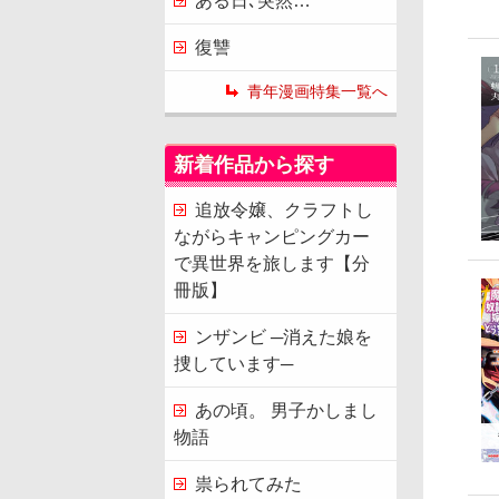
ある日､突然…
復讐
青年漫画特集一覧へ
新着作品から探す
追放令嬢、クラフトし
ながらキャンピングカー
で異世界を旅します【分
冊版】
ンザンビ ─消えた娘を
捜しています─
あの頃。 男子かしまし
物語
祟られてみた