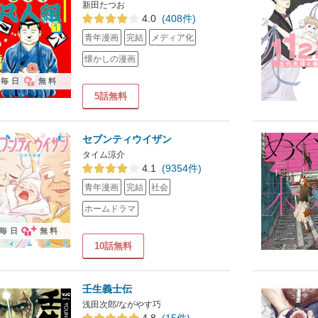
新田たつお
4.0
(408件)
青年漫画
完結
メディア化
懐かしの漫画
毎日
無料
5話無料
セブンティウイザン
タイム涼介
4.1
(9354件)
青年漫画
完結
社会
ホームドラマ
毎日
無料
10話無料
壬生義士伝
浅田次郎/ながやす巧