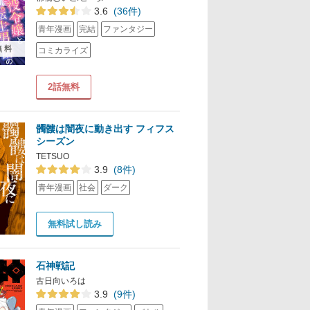
3.6
(36件)
青年漫画
完結
ファンタジー
無料
コミカライズ
2話無料
髑髏は闇夜に動き出す フィフス
シーズン
TETSUO
3.9
(8件)
青年漫画
社会
ダーク
無料試し読み
石神戦記
古日向いろは
3.9
(9件)