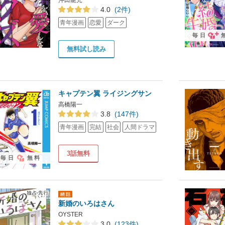
4.0
(2件)
青年漫画
恋愛
ダーク
毎日
無料試し読み
キャプテン翼 ライジングサン
高橋陽一
3.8
(147件)
青年漫画
完結
社会
人間ドラマ
3話無料
毎日
無料
新婚のいろはさん
OYSTER
3.0
(123件)