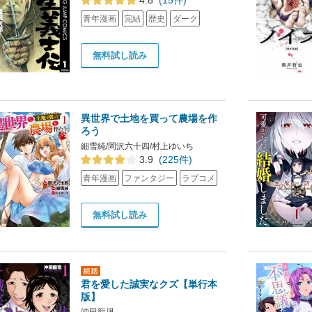
4.8
(15件)
青年漫画
完結
歴史
ダーク
無料試し読み
異世界で土地を買って農場を作
ろう
細雪純/岡沢六十四/村上ゆいち
3.9
(225件)
青年漫画
ファンタジー
ラブコメ
無料試し読み
君を愛した誠実なクズ【単行本
版】
沖田龍児