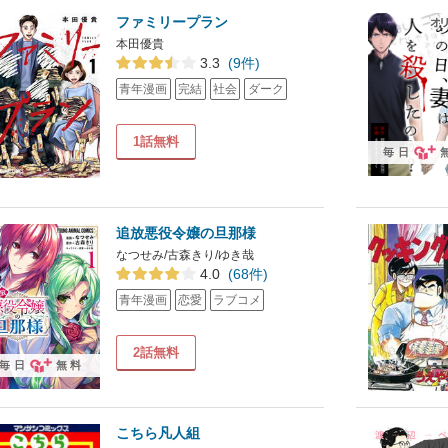
ファミリープラン
本田優貴
3.3
(9件)
青年漫画
完結
社会
ダーク
1話無料
毎日
追放悪役令嬢の旦那様
なつせみ/古森きり/ゆき哉
4.0
(68件)
青年漫画
恋愛
ラブコメ
2話無料
毎日
無料
こちら凡人組