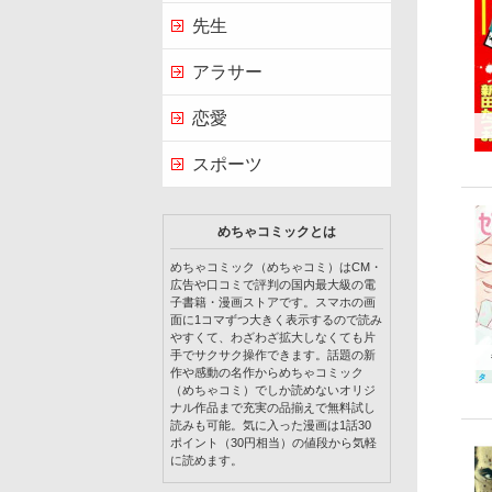
先生
アラサー
恋愛
スポーツ
めちゃコミックとは
めちゃコミック（めちゃコミ）はCM・
広告や口コミで評判の国内最大級の電
子書籍・漫画ストアです。スマホの画
面に1コマずつ大きく表示するので読み
やすくて、わざわざ拡大しなくても片
手でサクサク操作できます。話題の新
作や感動の名作からめちゃコミック
（めちゃコミ）でしか読めないオリジ
ナル作品まで充実の品揃えで無料試し
読みも可能。気に入った漫画は1話30
ポイント（30円相当）の値段から気軽
に読めます。