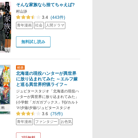
そんな家族なら捨てちゃえば?
村山渉
3.4
(443件)
青年漫画
社会
人間ドラマ
無料試し読み
北海道の現役ハンターが異世界
に放り込まれてみた ～エルフ嫁
と巡る異世界狩猟ライフ～
ジュピタースタジオ「北海道の現役ハ
ンターが異世界に放り込まれてみた」
(小学館「ガガガブックス」刊)/カルト
マ/夕薙/夕薙/ジュピタースタジオ
無料
3.6
(75件)
青年漫画
ファンタジー
お色気
2話無料