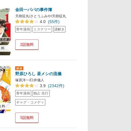
金田一パパの事件簿
天樹征丸/さとうふみや/天樹征丸
4.0
(55件)
青年漫画
ミステリー
謎解き
2話無料
無料
野原ひろし 昼メシの流儀
塚原洋一/臼井儀人
3.9
(2342件)
青年漫画
独占·先行
ギャグ・コメディ
無料
5話無料