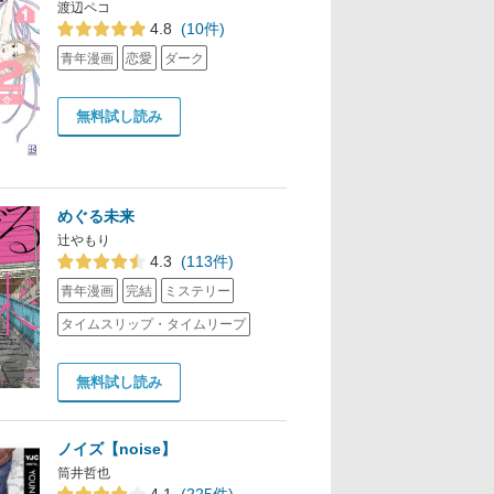
渡辺ペコ
4.8
(10件)
青年漫画
恋愛
ダーク
無料試し読み
めぐる未来
辻やもり
4.3
(113件)
青年漫画
完結
ミステリー
タイムスリップ・タイムリープ
無料試し読み
ノイズ【noise】
筒井哲也