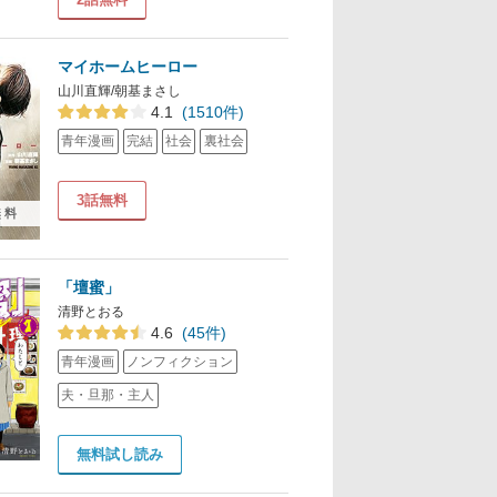
マイホームヒーロー
山川直輝/朝基まさし
4.1
(1510件)
青年漫画
完結
社会
裏社会
3話無料
無料
「壇蜜」
清野とおる
4.6
(45件)
青年漫画
ノンフィクション
夫・旦那・主人
無料試し読み