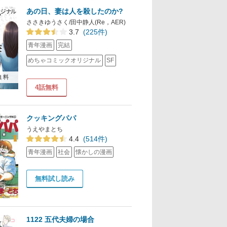
あの日、妻は人を殺したのか?
ささきゆうさく/田中静人(Re，AER)
3.7
(225件)
青年漫画
完結
めちゃコミックオリジナル
SF
無料
4話無料
クッキングパパ
うえやまとち
4.4
(514件)
青年漫画
社会
懐かしの漫画
無料試し読み
1122 五代夫婦の場合