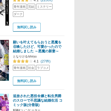
4.1
(225件)
青年漫画
完結
ミステリー
ダーク
無料試し読み
願いを叶えてもらおうと悪魔を
召喚したけど、可愛かったので
結婚しました ～悪魔の新妻～
となりける/shiryu
4.1
(27件)
青年漫画
社会
ラブコメ
無料試し読み
追放された悪役令嬢と転生男爵
のスローで不思議な結婚生活 コ
ミック版(分冊版)
郁橋むいこ/ヒーター