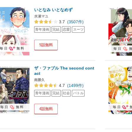
いとなみ いとなめず
水瀬マユ
3.7
(3507件)
青年漫画
完結
恋愛
スーツ
5話無料
毎日
無料
毎日
ザ・ファブル The second cont
act
南勝久
4.7
(1499件)
青年漫画
完結
社会
バトル
毎日
無料
毎日
4話無料