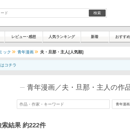
検索
レビュー･感想
人気ランキング
新着
おすす
ミック
青年漫画
夫・旦那・主人[人気順]
画はコチラ
青年漫画／夫・旦那・主人の作品
検索結果 約222件