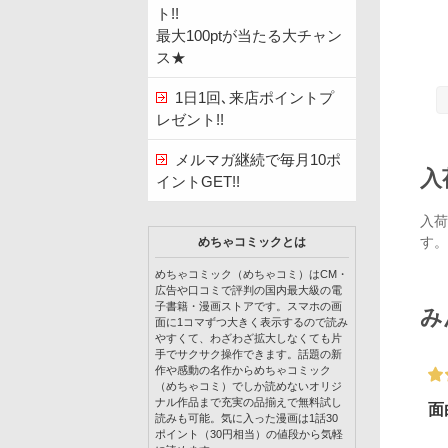
ト!!
最大100ptが当たる大チャン
ス★
1日1回､来店ポイントプ
レゼント!!
メルマガ継続で毎月10ポ
入
イントGET!!
入荷
す。
めちゃコミックとは
めちゃコミック（めちゃコミ）はCM・
広告や口コミで評判の国内最大級の電
子書籍・漫画ストアです。スマホの画
み
面に1コマずつ大きく表示するので読み
やすくて、わざわざ拡大しなくても片
手でサクサク操作できます。話題の新
作や感動の名作からめちゃコミック
（めちゃコミ）でしか読めないオリジ
ナル作品まで充実の品揃えで無料試し
面
読みも可能。気に入った漫画は1話30
ポイント（30円相当）の値段から気軽