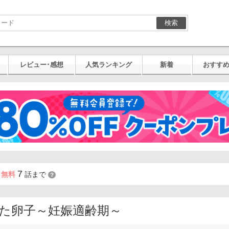
検索
レビュー･感想
人気ランキング
新着
おすす
7
日無料
話まで
？
た卵子～妊娠適齢期～