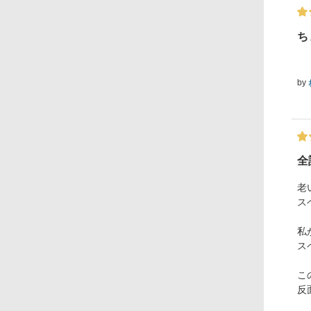
ち
by
全
老
ス
私
ス
こ
反