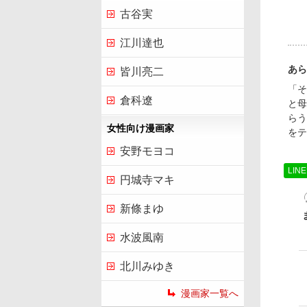
古谷実
江川達也
あら
皆川亮二
「そ
倉科遼
と母
らう
女性向け漫画家
をテ
安野モヨコ
LIN
円城寺マキ
新條まゆ
水波風南
北川みゆき
漫画家一覧へ