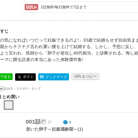
2話無料/毎日無料で7話まで
すじ
の気になればいつだって妊娠できるのよ!」33歳で結婚もせず自由気ま
親からチクチク言われ重い腰を上げて結婚する。しかし、予想に反し、
よう言われ、医師から「卵子が老化し40代相当」と診断される。悔し
ーマに贈る読者の本当にあった体験傑作集!
URLをコピー
ポスト
Eで送る
B!
ブックマーク
読み方：
コマタテ・タップ
まとめ買い
001話
37
4
老いた卵子～妊娠適齢期～(1)