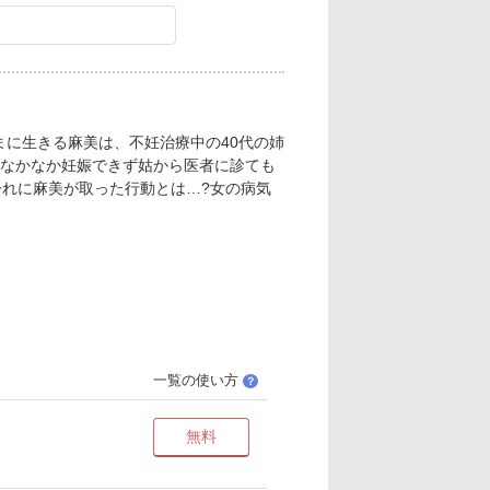
まに生きる麻美は、不妊治療中の40代の姉
なかなか妊娠できず姑から医者に診ても
紛れに麻美が取った行動とは…?女の病気
一覧の使い方
？
無料