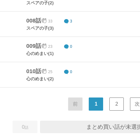
スペアの子(2)
008話
33
3
スペアの子(3)
009話
23
0
心のめまい(1)
010話
25
0
心のめまい(2)
前
1
2
次
まとめ買い話が未選
0
話