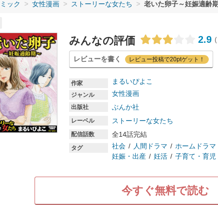
ミック
女性漫画
ストーリーな女たち
老いた卵子～妊娠適齢
2.9
みんなの評価
(
レビューを書く
レビュー投稿で20ptゲット！
まるいぴよこ
作家
女性漫画
ジャンル
ぶんか社
出版社
ストーリーな女たち
レーベル
全14話完結
配信話数
社会
人間ドラマ
ホームドラマ
タグ
妊娠・出産
妊活
子育て・育児
今すぐ無料で読む