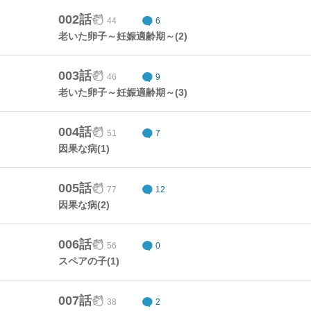
002話
44
6
老いた卵子～妊娠適齢期～(2)
003話
46
9
老いた卵子～妊娠適齢期～(3)
004話
51
7
因果な病(1)
005話
77
12
因果な病(2)
006話
56
0
スペアの子(1)
007話
38
2