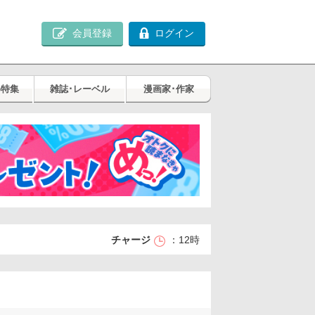
会員登録
ログイン
め特集
雑誌･レーベル
漫画家･作家
チャージ
12時