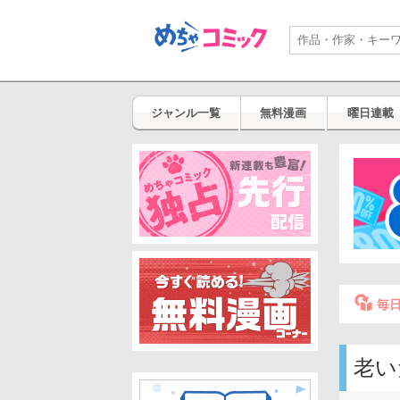
ジャンル一覧
無料漫画
曜日連載
毎
老い