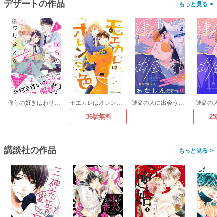
デザートの作品
>
僕らの好きはわりきれない プチデザ
モエカレはオレンジ色
運命の人に出会う話 プチデザ
運命の
36話無料
2
講談社の作品
>