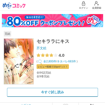
ログイン
会員登録
完結
セキララにキス
芥文絵
4.0
(
全2,800件
/
ネタバレ683件
)
レビュー
投稿で20pt
ゲット！
全84話完結
全9巻完結
今すぐ試し読み
レビュー