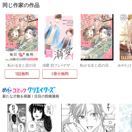
同じ作家の作品
毎日
無料
転がる女と恋の沼
溺愛 別フレ×デザートワンテーマコレクション
転がる女と恋の沼【単話】
5話無料
1冊分無料
新たな才能を発掘！注目の投稿漫画