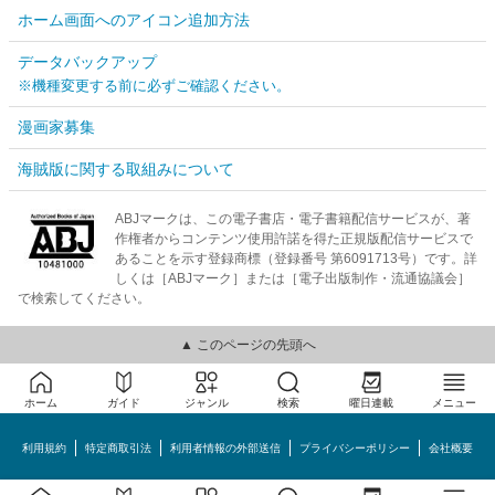
ホーム画面へのアイコン追加方法
データバックアップ
※機種変更する前に必ずご確認ください。
漫画家募集
海賊版に関する取組みについて
ABJマークは、この電子書店・電子書籍配信サービスが、著
作権者からコンテンツ使用許諾を得た正規版配信サービスで
あることを示す登録商標（登録番号 第6091713号）です。詳
しくは［ABJマーク］または［電子出版制作・流通協議会］
で検索してください。
▲ このページの先頭へ
ホーム
ガイド
ジャンル
検索
曜日連載
メニュー
利用規約
特定商取引法
利用者情報の外部送信
プライバシーポリシー
会社概要
めちゃコミック©MechaComic, Inc.