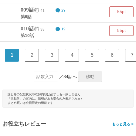
009話
41
29
55pt
第9話
010話
38
19
55pt
第10話
1
2
3
4
5
6
7
／84話へ
話と巻の配信状況や収録内容は必ずしも一致しません
「収録巻」の案内は、情報がある場合のみ表示されます
まとめ買いは会員限定の機能です
お役立ちレビュー
>