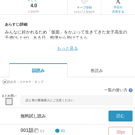
4.0
作品を
キープ登録
2,800件
共有する
10317人登録中
あらすじ/詳細
みんなに好かれるため「仮面」をかぶって生きてきた女子高生の
千歳(ちとせ)。ある日、痴漢から助けてもら…
もっと見る
話読み
巻読み
読み方：
コマタテ・タップ
一覧の使い方
？
まとめ買い
話と巻の重複購入にご注意ください
読む
無料試し読み
001話
63
41
30pt