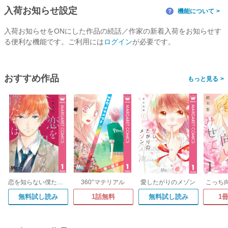
入荷お知らせ設定
機能について
？
入荷お知らせをONにした作品の続話／作家の新着入荷をお知らせす
る便利な機能です。ご利用には
ログイン
が必要です。
おすすめ作品
>
恋を知らない僕たちは
360°マテリアル
愛したがりのメゾン
こっち
無料試し読み
1話無料
無料試し読み
1