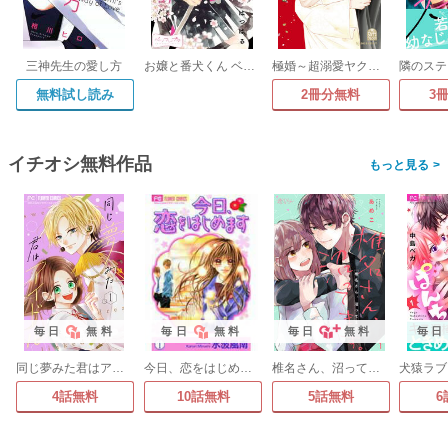
三神先生の愛し方
お嬢と番犬くん ベツフレプチ
極婚～超溺愛ヤクザとケイヤク結婚!?～
無料試し読み
2冊分無料
3
イチオシ無料作品
>
毎日
無料
毎日
無料
毎日
無料
毎日
同じ夢みた君はアイドル【マイクロ】
今日、恋をはじめます
椎名さん、沼ってます。
4話無料
10話無料
5話無料
6