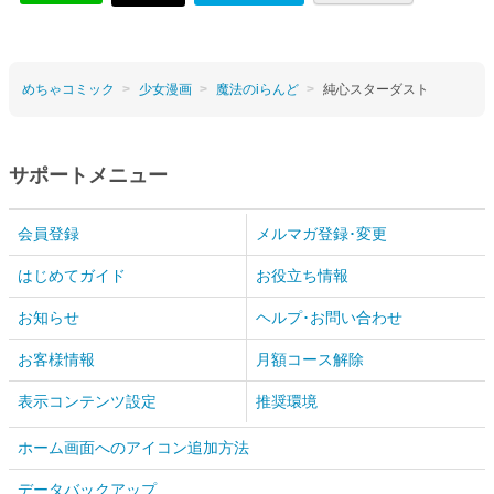
めちゃコミック
少女漫画
魔法のiらんど
純心スターダスト
サポートメニュー
会員登録
メルマガ登録･変更
はじめてガイド
お役立ち情報
お知らせ
ヘルプ･お問い合わせ
お客様情報
月額コース解除
表示コンテンツ設定
推奨環境
ホーム画面へのアイコン追加方法
データバックアップ