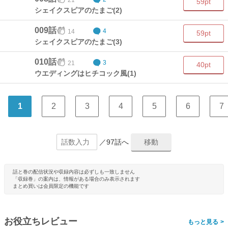
59pt
シェイクスピアのたまご(2)
009話
14
4
59pt
シェイクスピアのたまご(3)
010話
21
3
40pt
ウエディングはヒチコック風(1)
1
2
3
4
5
6
7
／97話へ
話と巻の配信状況や収録内容は必ずしも一致しません
「収録巻」の案内は、情報がある場合のみ表示されます
まとめ買いは会員限定の機能です
お役立ちレビュー
>