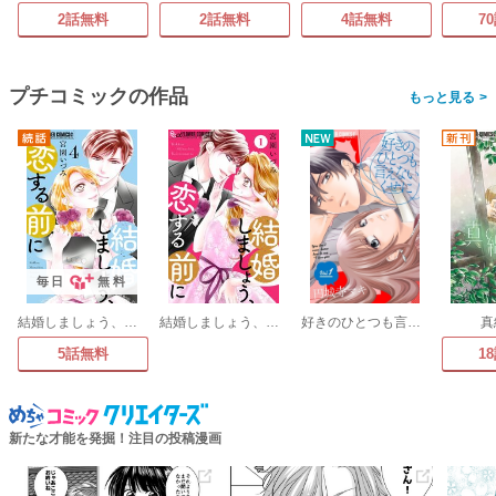
2話無料
2話無料
4話無料
7
プチコミックの作品
>
毎日
無料
結婚しましょう、恋する前に
結婚しましょう、恋する前に【マイクロ】
好きのひとつも言えないくせに【マイクロ】
真
5話無料
1
新たな才能を発掘！注目の投稿漫画