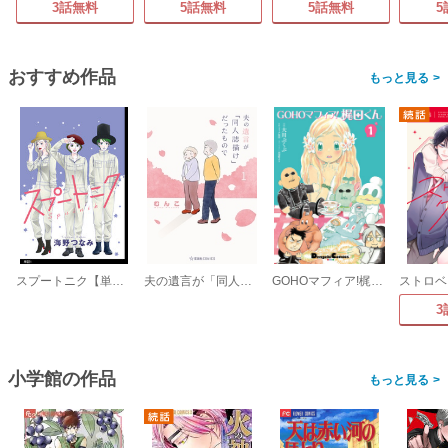
3話無料
5話無料
5話無料
5
おすすめ作品
>
スプートニク【単話】
夫の遺言が「同人誌描け」だったもので
GOHOマフィア!梶田くん
3
小学館の作品
>