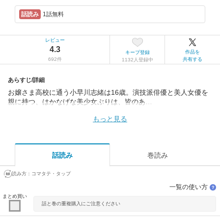
1話無料
レビュー
4.3
作品を
キープ登録
692件
共有する
1132人登録中
あらすじ/詳細
お嬢さま高校に通う小早川志緒は16歳。演技派俳優と美人女優を
親に持つ、はかなげな美少女ぶりは、皆のあ…
もっと見る
話読み
巻読み
読み方：
コマタテ・タップ
一覧の使い方
？
まとめ買い
話と巻の重複購入にご注意ください