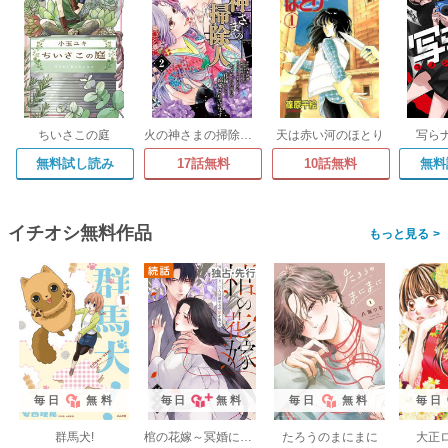
ちいさこの庭
火の神さまの掃除人ですが、いつの間にか花嫁として溺愛されています【単話】
天は赤い河のほとり
写ら
無料試し読み
17話無料
10話無料
無料
イチオシ無料作品
>
毎日
無料
毎日
無料
毎日
無料
毎日
群馬犬!
棺の花嫁～冥婚により、二人は遠からず愛を知る
たろうのまにまに
大正