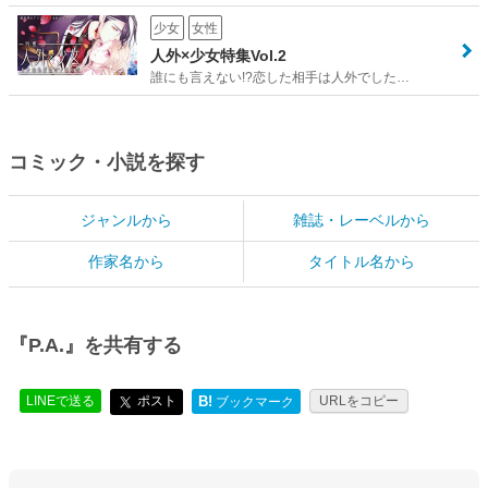
少女
女性
人外×少女特集Vol.2
誰にも言えない!?恋した相手は人外でした…
コミック・小説を探す
ジャンルから
雑誌・レーベルから
作家名から
タイトル名から
『P.A.』を共有する
LINEで送る
ポスト
B!
URLをコピー
ブックマーク