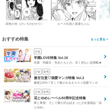
緋色の光（ひいろのひかり）
エース社員と派遣ちゃん
おすすめ特集
>
少女
学園LOVE特集 Vol.16
先輩・同級生・先生たちとの、甘く切ない恋満載★
少女
女性
激甘注意♡溺愛マンガ特集 Vol.2
糖度120%♡甘くて癒されるオススメ恋愛マンガ
少女
女性
花とゆめレーベル50周年記念特集
夢と希望、そして愛が沢山詰まった少女漫画誌『花
とゆめ』