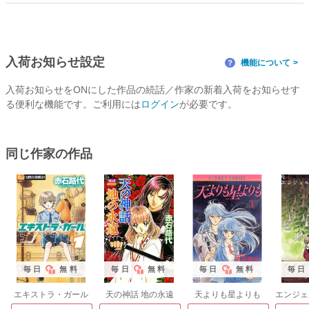
入荷お知らせ設定
機能について
？
入荷お知らせをONにした作品の続話／作家の新着入荷をお知らせす
る便利な機能です。ご利用には
ログイン
が必要です。
同じ作家の作品
毎日
無料
毎日
無料
毎日
無料
毎日
エキストラ・ガール
天の神話 地の永遠
天よりも星よりも