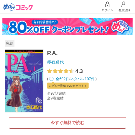
ログイン
会員登録
完結
P.A.
赤石路代
4.3
(
全692件
/
ネタバレ107件
)
レビュー
投稿で20pt
ゲット！
全97話完結
全9巻完結
今すぐ無料で読む