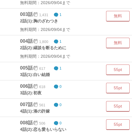
無料期間：2026/09/04まで
003話
1,431
1
無料
2話(1):胸のざわつき
無料期間：2026/09/04まで
004話
1,800
1
無料
2話(2):縁談を断るために
無料期間：2026/09/04まで
005話
617
1
55pt
3話(1):白い結婚
006話
618
0
55pt
3話(2):初夜
007話
561
0
55pt
4話(1):湊の許嫁
008話
506
0
55pt
4話(2):恋も愛もいらない