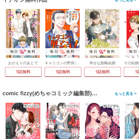
毎日
無料
毎日
無料
毎日
無料
毎日
おかえりのあとで
キャリコンの野良!～最高の職探し～
幸せな政略結婚
5話無料
5話無料
5話無料
5
comic fizzy(めちゃコミック編集部)の作品
>