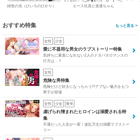
緋色の光（ひいろのひかり）
エース社員と派遣ちゃん
おすすめ特集
>
女性
少女
愛に不器用な男女のラブストーリー特集
気持ちに素直になれない2人のドタバタロマンスの
行方は…？
女性
危険な男特集
危険だけど好きになっちゃう!?アブない魅力をもつ
男子が登場
女性
少女
青年
虐げられ憎まれたヒロインは溺愛される特
集
不遇だった人生が一変！波乱万丈の溺愛ラブストー
リー