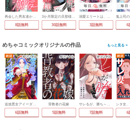
毎日
無料
毎日
再会した男友達から溺愛が始まりました
3か月限定の旦那様～冷徹社長の甘い罠～
溺愛エリートは、もう二度と私を離さない(らしい)
8話無料
30話無料
3話無料
6
めちゃコミックオリジナルの作品
>
追放悪女アイーダの正義～死亡確定の悪役令嬢は夫の愛より改革を所望する～
背教者の花嫁
サレるが、勝ち～私の人生、取り返す～
6話無料
5話無料
7話無料
6