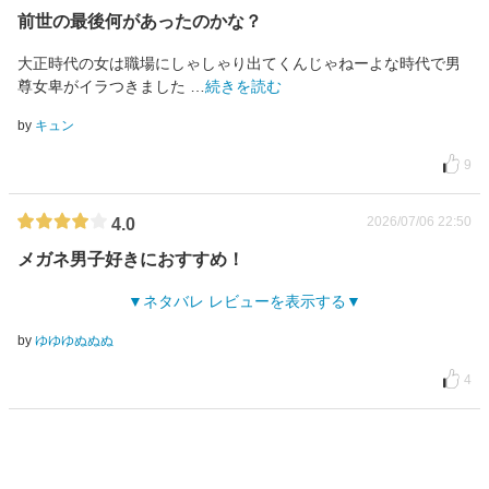
前世の最後何があったのかな？
大正時代の女は職場にしゃしゃり出てくんじゃねーよな時代で男
尊女卑がイラつきました
…
続きを読む
by
キュン
9
2026/07/06 22:50
4.0
メガネ男子好きにおすすめ！
ネタバレ レビューを表示する
by
ゆゆゆぬぬぬ
4