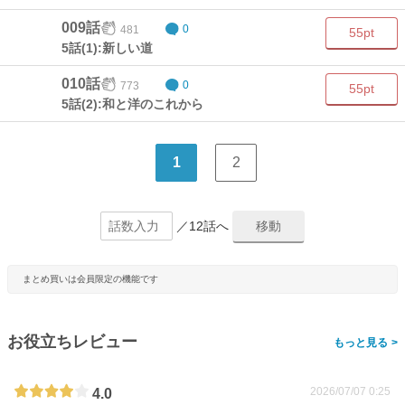
009話
481
0
55pt
5話(1):新しい道
010話
773
0
55pt
5話(2):和と洋のこれから
1
2
／12話へ
まとめ買いは会員限定の機能です
お役立ちレビュー
>
2026/07/07 0:25
4.0