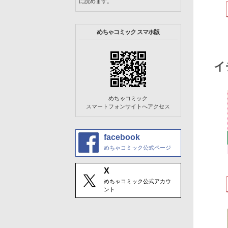
に読めます。
めちゃコミック スマホ版
イ
めちゃコミック
スマートフォンサイトへアクセス
facebook
めちゃコミック公式ページ
X
めちゃコミック公式アカウ
ント