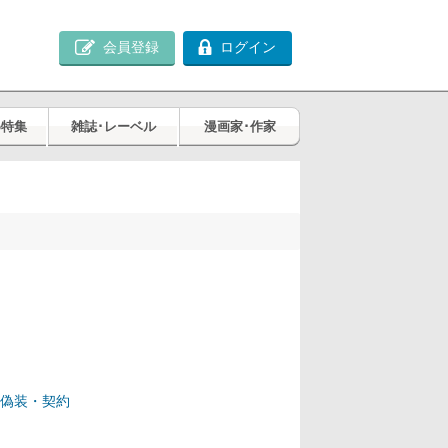
会員登録
ログイン
め特集
雑誌･レーベル
漫画家･作家
偽装・契約