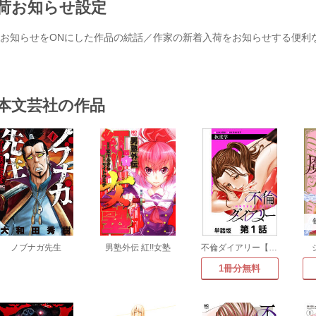
荷お知らせ設定
お知らせをONにした作品の続話／作家の新着入荷をお知らせする便利
本文芸社の作品
ノブナガ先生
男塾外伝 紅!!女塾
不倫ダイアリー【単話版】
1冊分無料