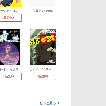
ヤクザと目つきの悪い女刑事の話～番外編!の巻～
弘兼憲史短編集
2冊分無料
藤田和日郎短編集 夜の歌
万引きGメン3 ～人々の闇、闇、闇～
1話無料
1話無料
>