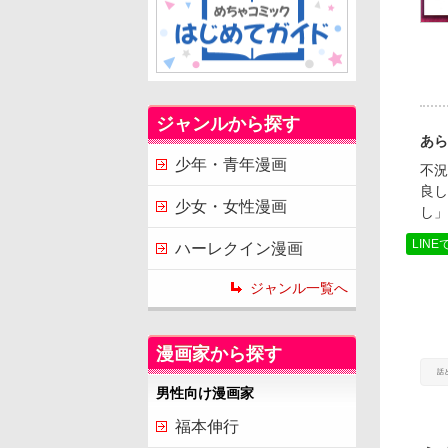
ジャンルから探す
あら
少年・青年漫画
不況
良し
少女・女性漫画
し」
LINE
ハーレクイン漫画
ジャンル一覧へ
漫画家から探す
話
男性向け漫画家
福本伸行