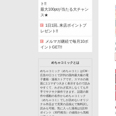
ト!!
最大100ptが当たる大チャン
ス★
1日1回､来店ポイントプ
レゼント!!
メルマガ継続で毎月10ポ
イントGET!!
めちゃコミックとは
めちゃコミック（めちゃコミ）はCM・
広告や口コミで評判の国内最大級の電
子書籍・漫画ストアです。スマホの画
面に1コマずつ大きく表示するので読み
やすくて、わざわざ拡大しなくても片
手でサクサク操作できます。話題の新
作や感動の名作からめちゃコミック
（めちゃコミ）でしか読めないオリジ
ナル作品まで充実の品揃えで無料試し
読みも可能。気に入った漫画は1話30
ポイント（30円相当）の値段から気軽