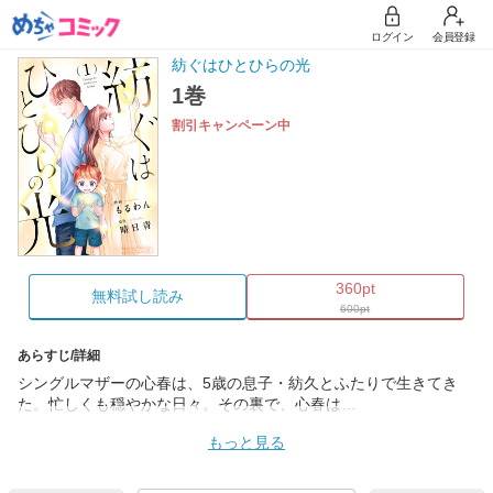
ログイン
会員登録
紡ぐはひとひらの光
1巻
割引キャンペーン中
360pt
無料試し読み
600pt
あらすじ/詳細
シングルマザーの心春は、5歳の息子・紡久とふたりで生きてき
た。忙しくも穏やかな日々。その裏で、心春は…
もっと見る