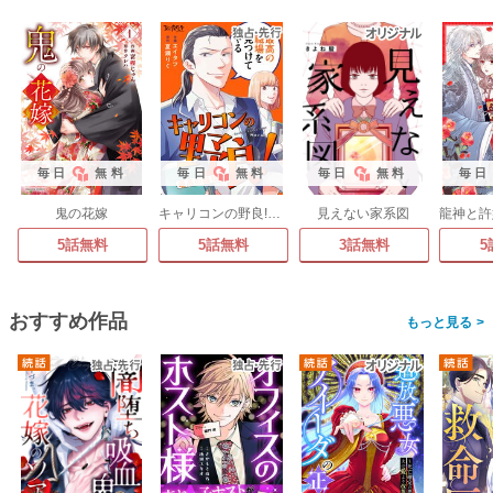
毎日
無料
毎日
無料
毎日
無料
毎日
鬼の花嫁
キャリコンの野良!～最高の職探し～
見えない家系図
5話無料
5話無料
3話無料
5
おすすめ作品
>