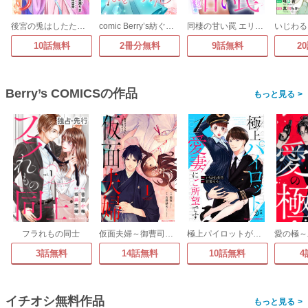
後宮の兎はしたたかに笑う
comic Berry’s紡ぐはひとひらの光
同棲の甘い罠 エリート上司の恋愛事情
10話無料
2冊分無料
9話無料
2
Berry’s COMICSの作品
>
フラれもの同士
仮面夫婦～御曹司は今夜も妻を愛せない～
極上パイロットが愛妻にご所望です
3話無料
14話無料
10話無料
4
イチオシ無料作品
>