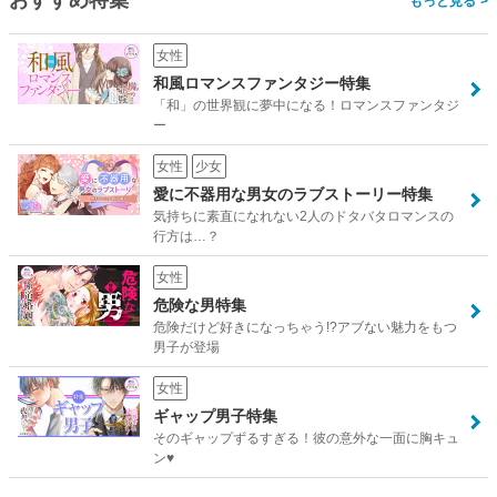
おすすめ特集
>
女性
和風ロマンスファンタジー特集
「和」の世界観に夢中になる！ロマンスファンタジ
ー
女性
少女
愛に不器用な男女のラブストーリー特集
気持ちに素直になれない2人のドタバタロマンスの
行方は…？
女性
危険な男特集
危険だけど好きになっちゃう!?アブない魅力をもつ
男子が登場
女性
ギャップ男子特集
そのギャップずるすぎる！彼の意外な一面に胸キュ
ン♥