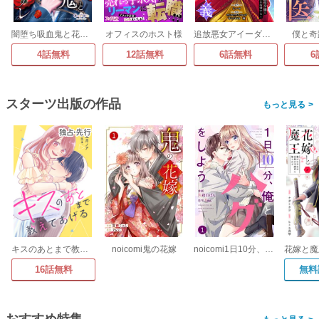
闇堕ち吸血鬼と花嫁のソアレ
オフィスのホスト様
追放悪女アイーダの正義～死亡確定の悪役令嬢は夫の愛より改革を所望する～
僕と奇
4話無料
12話無料
6話無料
6
スターツ出版の作品
>
キスのあとまで教えてあげる
noicomi鬼の花嫁
noicomi1日10分、俺とハグをしよう
16話無料
無料