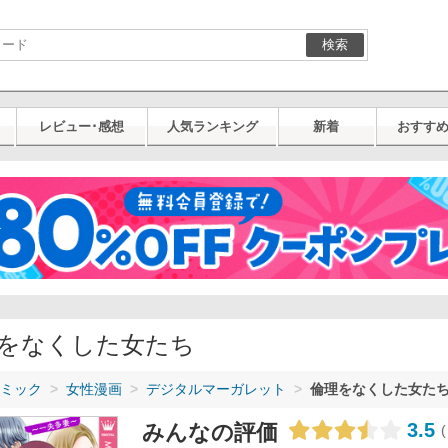
検索
レビュー･感想
人気ランキング
新着
おすす
をなくした女たち
ミック
女性漫画
デジタルマーガレット
倫理をなくした女た
3.5
みんなの評価
(