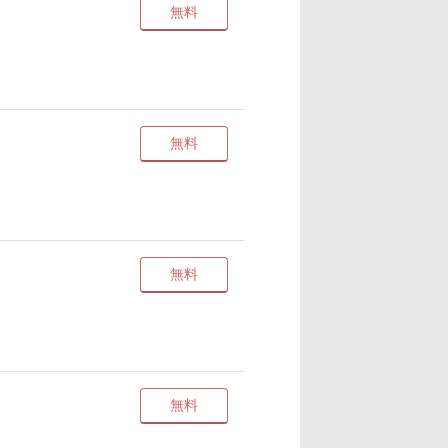
無料
無料
無料
無料