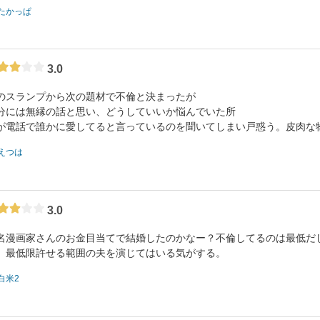
たかっぱ
3.0
のスランプから次の題材で不倫と決まったが
分には無縁の話と思い、どうしていいか悩んでいた所
が電話で誰かに愛してると言っているのを聞いてしまい戸惑う。皮肉な
えつは
3.0
名漫画家さんのお金目当てで結婚したのかなー？不倫してるのは最低だ
、最低限許せる範囲の夫を演じてはいる気がする。
白米2