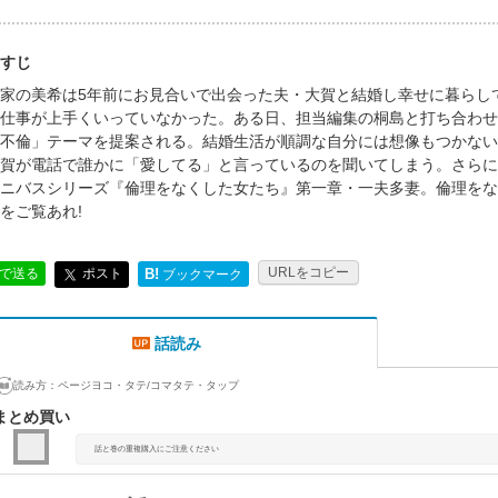
すじ
家の美希は5年前にお見合いで出会った夫・大賀と結婚し幸せに暮らし
仕事が上手くいっていなかった。ある日、担当編集の桐島と打ち合わせ
不倫」テーマを提案される。結婚生活が順調な自分には想像もつかない
賀が電話で誰かに「愛してる」と言っているのを聞いてしまう。さらに
ニバスシリーズ『倫理をなくした女たち』第一章・一夫多妻。倫理をな
をご覧あれ!
URLをコピー
ポスト
Eで送る
B!
ブックマーク
話読み
読み方：
ページヨコ・タテ/コマタテ・タップ
まとめ買い
話と巻の重複購入にご注意ください