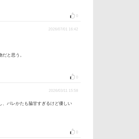
0
2026/07/01 16:42
物だと思う。
0
2026/03/11 15:58
し、バレかたも脇甘すぎるけど優しい
0