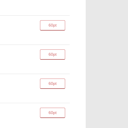
60pt
60pt
60pt
60pt