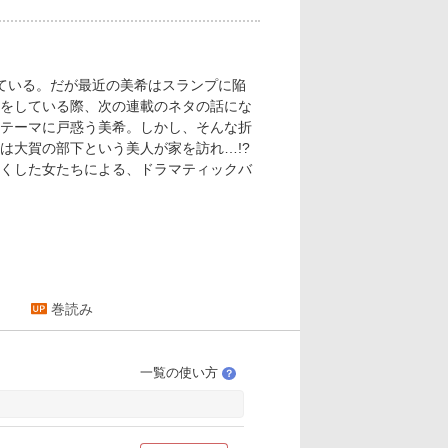
ている。だが最近の美希はスランプに陥
をしている際、次の連載のネタの話にな
テーマに戸惑う美希。しかし、そんな折
は大賀の部下という美人が家を訪れ…!?
くした女たちによる、ドラマティックバ
巻読み
一覧の使い方
？