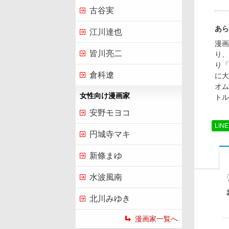
古谷実
あら
江川達也
漫画
皆川亮二
り、
り「
倉科遼
に大
オム
女性向け漫画家
トル
安野モヨコ
LIN
円城寺マキ
新條まゆ
水波風南
北川みゆき
漫画家一覧へ