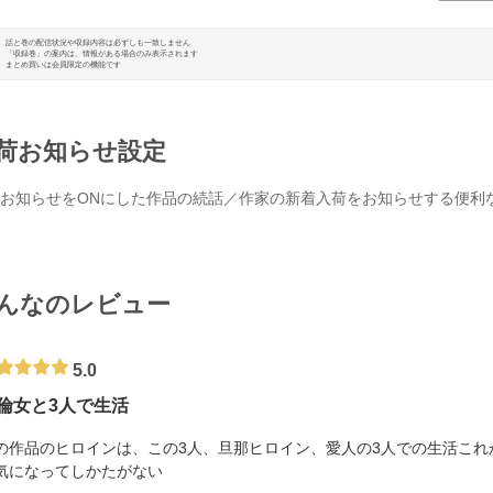
話と巻の配信状況や収録内容は必ずしも一致しません
「収録巻」の案内は、情報がある場合のみ表示されます
まとめ買いは会員限定の機能です
荷お知らせ設定
お知らせをONにした作品の続話／作家の新着入荷をお知らせする便利
んなのレビュー
5.0
倫女と3人で生活
の作品のヒロインは、この3人、旦那ヒロイン、愛人の3人での生活こ
気になってしかたがない