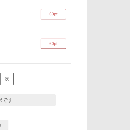
60pt
60pt
次
択です