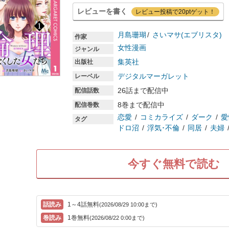
レビューを書く
レビュー投稿で20ptゲット！
月島珊瑚
さいマサ(エブリスタ)
作家
女性漫画
ジャンル
集英社
出版社
デジタルマーガレット
レーベル
26話まで配信中
配信話数
8巻まで配信中
配信巻数
恋愛
コミカライズ
ダーク
愛
タグ
ドロ沼
浮気･不倫
同居
夫婦
今すぐ無料で読む
1～4話無料
(2026/08/29 10:00まで)
1巻無料
(2026/08/22 0:00まで)