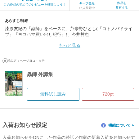
作品を
キープ登録
この作品の初めてのレビューを投稿しよう！
共有する
16人登録中
あらすじ/詳細
漆原友紀の『蟲師』をベースに、芦奈野ひとし(『コトノバドライ
ブ』『ヨコハマ買い出し紀行』)、今井哲也…
もっと見る
読み方：
ページヨコ・タテ
蟲師 外譚集
無料試し読み
720pt
入荷お知らせ設定
機能について
？
入荷お知らせをONにした作品の続話／作家の新着入荷をお知らせす