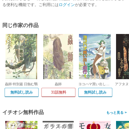
る便利な機能です。ご利用には
ログイン
が必要です。
同じ作家の作品
蟲師 特別篇 日蝕む翳
蟲師
ヨコハマ買い出し紀行
無料試し読み
31話無料
無料試し読み
イチオシ無料作品
>