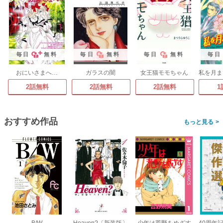
毎日
無料
毎日
無料
毎日
無料
毎日
おにいさまへ…
ガラスの闇
女王猫モモちゃん
2話無料
2話無料
2話無料
1
おすすめ作品
>