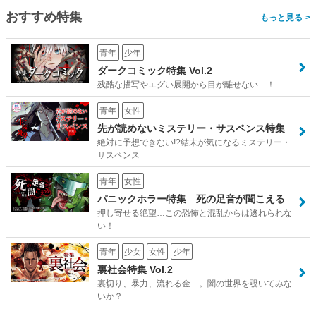
おすすめ特集
>
青年
少年
ダークコミック特集 Vol.2
残酷な描写やエグい展開から目が離せない…！
青年
女性
先が読めないミステリー・サスペンス特集
絶対に予想できない!?結末が気になるミステリー・
サスペンス
青年
女性
パニックホラー特集 死の足音が聞こえる
押し寄せる絶望…この恐怖と混乱からは逃れられな
い！
青年
少女
女性
少年
裏社会特集 Vol.2
裏切り、暴力、流れる金…。闇の世界を覗いてみな
いか？