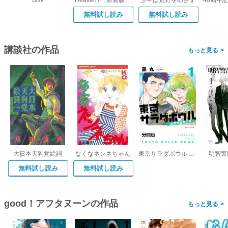
B/W
Heaven?〔新装版〕
少年は荒野をめざす
無料試し読み
無料試し読み
講談社の作品
>
大日本天狗党絵詞
なくなネンネちゃん
東京サラダボウル ー国際捜査事件簿ー 分冊版
明智警
無料試し読み
無料試し読み
good！アフタヌーンの作品
>