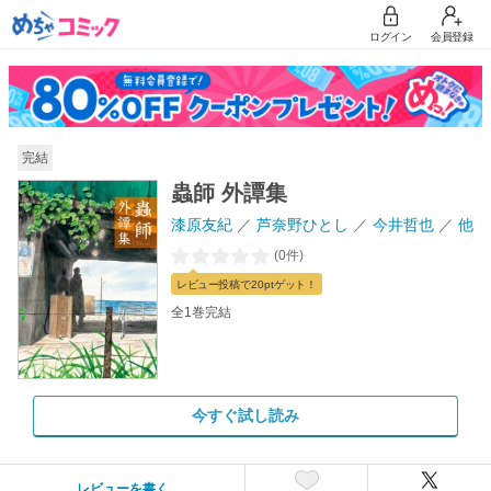
ログイン
会員登録
完結
蟲師 外譚集
漆原友紀
芦奈野ひとし
今井哲也
他
(0件)
レビュー
投稿で20pt
ゲット！
全1巻完結
今すぐ試し読み
レビューを書く