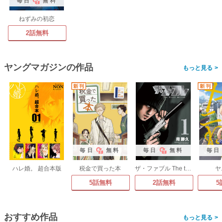
毎日
無料
ねずみの初恋
2話無料
ヤングマガジンの作品
>
毎日
無料
毎日
無料
毎日
ハレ婚。 超合本版
税金で買った本
ザ・ファブル The third secret
ヤ
5話無料
2話無料
5
おすすめ作品
>