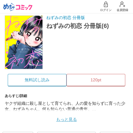
ログイン
会員登録
ねずみの初恋 分冊版
ねずみの初恋 分冊版(6)
無料試し読み
120pt
あらすじ/詳細
ヤクザ組織に殺し屋として育てられ、人の愛を知らずに育った少
女、ねずみちゃん。何も知らない普通の青年、…
もっと見る