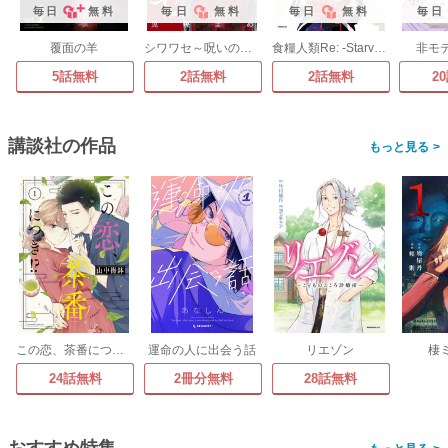
毎日
無料
毎日
無料
毎日
無料
毎日
覆面の羊
シワワセ～呪いの指輪
食糧人類Re: -Starving Re:velation-
非モ
5話無料
2話無料
2話無料
2
講談社の作品
>
この恋、茶番につき!?
運命の人に出会う話
リエゾン
棲
24話無料
2冊分無料
28話無料