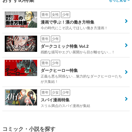
おすすめ特集
>
青年
女性
少年
漫画で学ぶ！漢の働き方特集
今の時代にこそ読んでほしい働き方漫画！
青年
少年
ダークコミック特集 Vol.2
残酷な描写やエグい展開から目が離せない…！
青年
少年
ダークヒーロー特集
正義も悪も関係ない…魅力的なダークヒーローたち
が大集結！
青年
少女
少年
スパイ漫画特集
スリル満点のスパイ漫画が集結
コミック・小説を探す