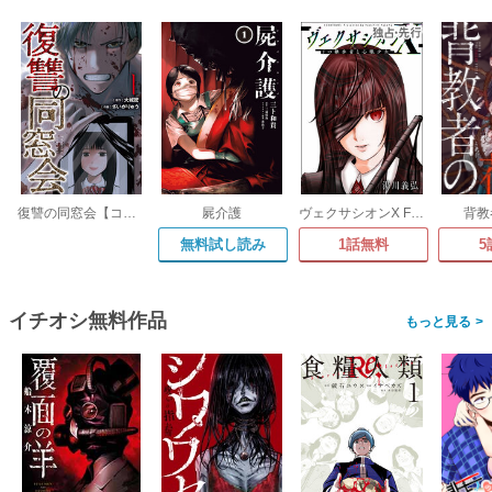
復讐の同窓会【コミックス版】
屍介護
ヴェクサシオンX Fの継承者と心眼少女
背教
無料試し読み
1話無料
5
イチオシ無料作品
>