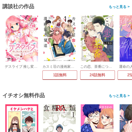
講談社の作品
>
デスライブ 推し変は死の始まり 分冊版
カスミ荘の漫画家志望達
この恋、茶番につき!?
運命の
1話無料
24話無料
2
イチオシ無料作品
>