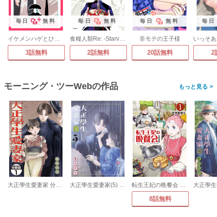
毎日
無料
毎日
無料
毎日
無料
毎日
イケメンハゲとひげづら女子高生
食糧人類Re: -Starving Re:velation-
非モテの王子様
3話無料
2話無料
20話無料
2
モーニング・ツーWebの作品
>
大正學生愛妻家 分冊版
大正學生愛妻家(5) 小冊子付き特装版
転生王妃の晩餐会 ～アラフォー料理人、やっかい食材で世界を救う～
8話無料