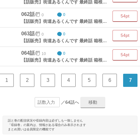
【話販売】街道あるくんです 最終話 箱根越え(3)
062話
0
0
54pt
【話販売】街道あるくんです 最終話 箱根越え(4)
063話
0
0
54pt
【話販売】街道あるくんです 最終話 箱根越え(5)
064話
10
0
54pt
【話販売】街道あるくんです 最終話 箱根越え(6)
1
2
3
4
5
6
7
／64話へ
話と巻の配信状況や収録内容は必ずしも一致しません
「収録巻」の案内は、情報がある場合のみ表示されます
まとめ買いは会員限定の機能です