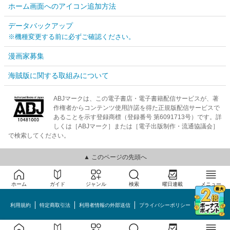
ホーム画面へのアイコン追加方法
データバックアップ
※機種変更する前に必ずご確認ください。
漫画家募集
海賊版に関する取組みについて
ABJマークは、この電子書店・電子書籍配信サービスが、著
作権者からコンテンツ使用許諾を得た正規版配信サービスで
あることを示す登録商標（登録番号 第6091713号）です。詳
しくは［ABJマーク］または［電子出版制作・流通協議会］
で検索してください。
▲ このページの先頭へ
ホーム
ガイド
ジャンル
検索
曜日連載
メニュー
利用規約
特定商取引法
利用者情報の外部送信
プライバシーポリシー
会社概要
めちゃコミック©MechaComic, Inc.