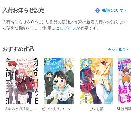
入荷お知らせ設定
機能について
？
入荷お知らせをONにした作品の続話／作家の新着入荷をお知らせす
る便利な機能です。ご利用には
ログイン
が必要です。
おすすめ作品
>
余命六ヶ月延長してもらったから、ここからは私の時間です
想い絡まり、いつか君と。【マイクロ】
ぴくし部