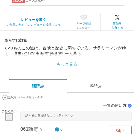
1～3話無料
レビューを書く
作品を
キープ登録
この作品の初めてのレビューを投稿しよう！
共有する
4人登録中
あらすじ/詳細
いつものこの道は、冒険と歴史に満ちている。サラリーマンがゆ
く、週末だけの“東海道”歩き旅!!一人暮ら…
もっと見る
話読み
巻読み
読み方：
ページヨコ・タテ
一覧の使い方
？
まとめ買い
話と巻の重複購入にご注意ください
061話
0
0
54pt