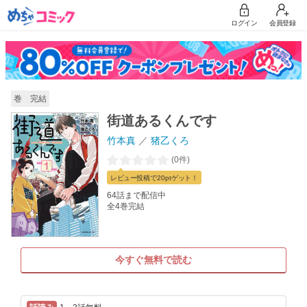
ログイン
会員登録
巻 完結
街道あるくんです
竹本真
猪乙くろ
(0件)
レビュー
投稿で20pt
ゲット！
64話まで配信中
全4巻完結
今すぐ無料で読む