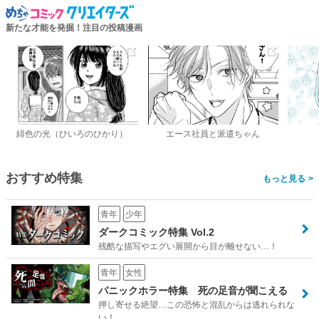
新たな才能を発掘！注目の投稿漫画
緋色の光（ひいろのひかり）
エース社員と派遣ちゃん
おすすめ特集
>
青年
少年
ダークコミック特集 Vol.2
残酷な描写やエグい展開から目が離せない…！
青年
女性
パニックホラー特集 死の足音が聞こえる
押し寄せる絶望…この恐怖と混乱からは逃れられな
い！