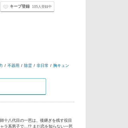
キープ登録
105人登録中
力
不器用
除霊
非日常
胸キュン
師十八代目の一芭は、後継ぎを残す役目
ラ系男子で…!? まだ恋を知らない一芭