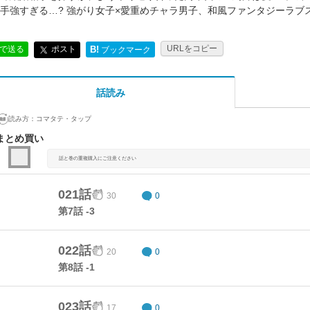
手強すぎる…? 強がり女子×愛重めチャラ男子、和風ファンタジーラブス
URLをコピー
ポスト
Eで送る
B!
ブックマーク
話読み
読み方：
コマタテ・タップ
まとめ買い
話と巻の重複購入にご注意ください
021話
30
0
第7話 -3
022話
20
0
第8話 -1
023話
17
0