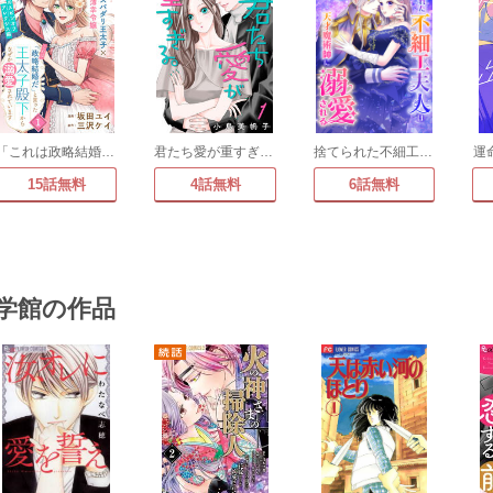
「これは政略結婚だ」と言った王太子殿下からなぜか溺愛されています(単話版)
君たち愛が重すぎる。(話売り)
捨てられた不細工夫人は天才魔術師に溺愛される
運
15話無料
4話無料
6話無料
学館の作品