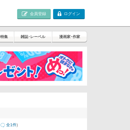
会員登録
ログイン
め特集
雑誌･レーベル
漫画家･作家
全1件
)