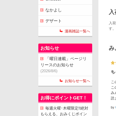
なかよし
入
デザート
入荷
す。
漫画雑誌一覧へ
み
お知らせ
「曜日連載」ページリ
リースのお知らせ
(2026/8/6)
ち
お知らせ一覧へ
こ
こ
み
お得にポイントGET！
読
by
毎週火曜･木曜限定!!絶対
もらえる、おみくじポイン