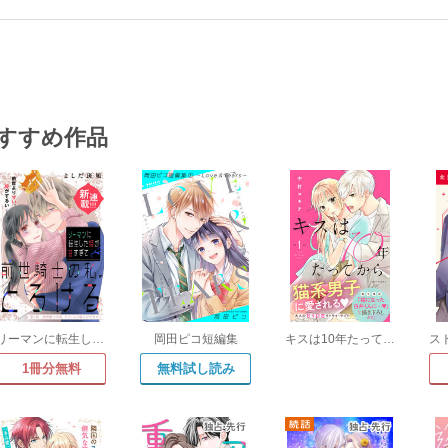
すすめ作品
リーマンに転生した姫が甘すぎて前世騎士の私、とろける[comic tint] 分冊版
岡田ピコ短編集
キスは10年たってから
1冊分無料
無料試し読み