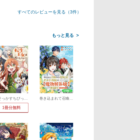
すべてのレビューを見る（3件）
>
みそっかすちびっ子転生王女は死にたくない!(分冊版)
巻き込まれて召喚された限界OL、ギルド所属の【魔物解体嬢】として奮闘中 THE COMIC【分冊版】
1冊分無料