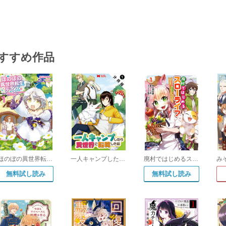
すすめ作品
ほのぼの異世界転生デイズ ～レベルカンスト、アイテム持ち越し! 私は最強幼女です～
一人キャンプしたら異世界に転移した話(コミック) 分冊版
廃村ではじめるスローライフ ～前世知識と回復術を使ったらチートな宿屋ができちゃいました!～
無料試し読み
無料試し読み