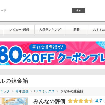
検索
レビュー･感想
人気ランキング
新着
おすす
ルの錬金飴
ミック
青年漫画
HJコミックス
ジゼルの錬金飴
4.7
みんなの評価
(