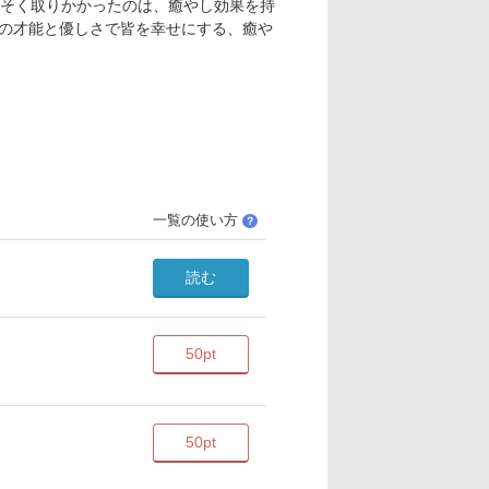
そく取りかかったのは、癒やし効果を持
その才能と優しさで皆を幸せにする、癒や
一覧の使い方
？
読む
50pt
50pt