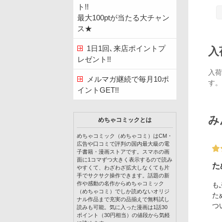
ト!!
最大100ptが当たる大チャン
ス★
1日1回､来店ポイントプ
入
レゼント!!
入荷
メルマガ継続で毎月10ポ
す。
イントGET!!
み
めちゃコミックとは
めちゃコミック（めちゃコミ）はCM・
広告や口コミで評判の国内最大級の電
子書籍・漫画ストアです。スマホの画
面に1コマずつ大きく表示するので読み
た
やすくて、わざわざ拡大しなくても片
手でサクサク操作できます。話題の新
作や感動の名作からめちゃコミック
も
（めちゃコミ）でしか読めないオリジ
た
ナル作品まで充実の品揃えで無料試し
つ
読みも可能。気に入った漫画は1話30
ポイント（30円相当）の値段から気軽