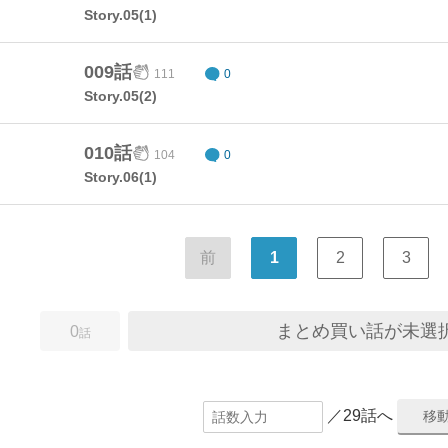
Story.05(1)
009話
111
0
Story.05(2)
010話
104
0
Story.06(1)
前
1
2
3
まとめ買い話が未選
0
話
／29話へ