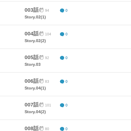
003話
94
0
Story.02(1)
004話
104
0
Story.02(2)
005話
92
0
Story.03
006話
83
0
Story.04(1)
007話
101
0
Story.04(2)
008話
80
0