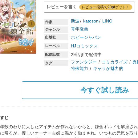
レビューを書く
レビュー投稿で20ptゲット！
斯波
katoson
LINO
作家
青年漫画
ジャンル
ホビージャパン
出版社
HJコミックス
レーベル
29話まで配信中
配信話数
ファンタジー
コミカライズ
異
タグ
特殊能力
キャラが魅力的
今すぐ試し読み
すじ
年数のわりに大したアイテムが作れないからと、錬金ギルドを解雇され
に帰るが、優しいオーナー夫婦に温かく励まされ、いつもの元気を取り