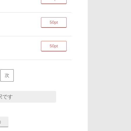
50pt
50pt
次
択です