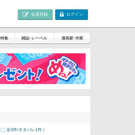
会員登録
ログイン
め特集
雑誌･レーベル
漫画家･作家
全3件
/
ネタバレ1件
)