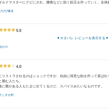
ギルドマスターにクビにされ、腰痛などに効く飴玉を作っていく。全体
ぴぴぴ爆走
5.0
ネタバレ レビューを表示する
ほかの
4.0
にリストラされるのはショックですが、自由に得意な飴を作って喜ばれ
と囲む人たち。
格に難がある人もたまに出てくるけど、スパイスみたいなものです。
さしすせ村