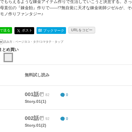
でもらえるような錬金アイテム作りで生活していこうと決意する。さっ
母直伝の『錬金飴』作りで――!?無自覚に天才な錬金術師ジゼルが、
モノ作りファンタジー♪
URLをコピー
ポスト
Eで送る
B!
ブックマーク
読み方：
ページヨコ・タテ/コマタテ・タップ
まとめ買い
無料試し読み
001話
82
0
Story.01(1)
002話
92
0
Story.01(2)