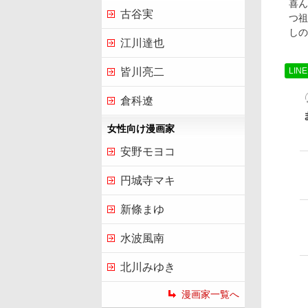
喜ん
古谷実
つ祖
しの
江川達也
LIN
皆川亮二
倉科遼
女性向け漫画家
安野モヨコ
円城寺マキ
新條まゆ
水波風南
北川みゆき
漫画家一覧へ