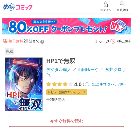
ログイン
会員登録
20
毎日無料
話まで
チャージ
7時,19時
？
完結
HP1で無双
デジタル職人
山田ゆーや
永井クロ
他
4.0
(
全12件
/
ネタバレ7件
)
レビュー
投稿で20pt
ゲット！
全25話完結
今すぐ無料で読む