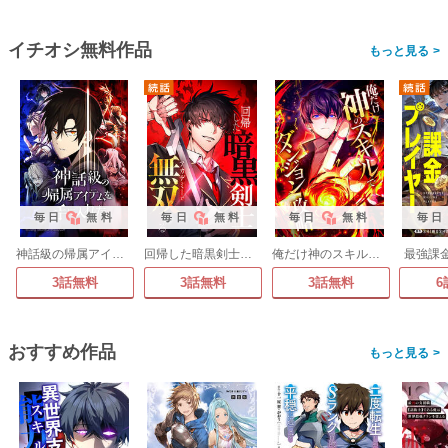
イチオシ無料作品
>
毎日
無料
毎日
無料
毎日
無料
毎日
神話級の帰属アイテムを手に入れた【タテヨミ】
回帰した暗黒剣士、アカデミーで無双する【タテヨミ】
俺だけ神のスキルでダンジョン攻略【タテヨミ】
最強課
3話無料
3話無料
3話無料
6
おすすめ作品
>