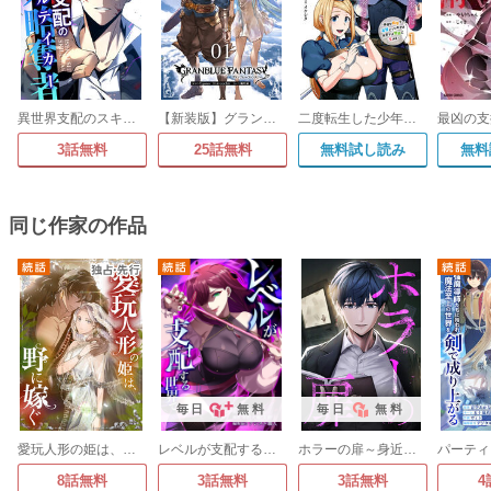
異世界支配のスキルテイカー
【新装版】グランブルーファンタジー
二度転生した少年はSランク冒険者として平穏に過ごす ～前世が賢者で英雄だったボクは来世では地味に生きる～
3話無料
25話無料
無料試し読み
無料
同じ作家の作品
毎日
無料
毎日
無料
愛玩人形の姫は、野に嫁ぐ
レベルが支配する世界で
ホラーの扉～身近に潜む闇の物語～【タテヨミ】
8話無料
3話無料
3話無料
4