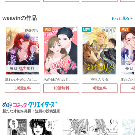
weavinの作品
>
毎日
無料
毎日
嫌われ令嬢なのに、第一王子と契約結婚ですか!?
あの日の初恋を、もう一度
神託のリタ
10話無料
10話無料
4話無料
4
新たな才能を発掘！注目の投稿漫画