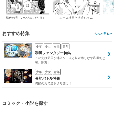
緋色の光（ひいろのひかり）
エース社員と派遣ちゃん
おすすめ特集
>
少年
少女
女性
青年
和風ファンタジー特集
この先は天国か地獄か…人と妖が織りなす和風幻想
譚、開幕！
少年
少女
青年
異能バトル特集
異能の力で道を切り開け！
コミック・小説を探す