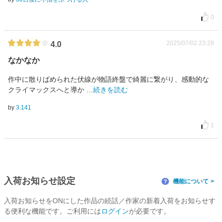
0
2025/07/02 23:28
4.0
なかなか
作中に散りばめられた伏線が物語終盤で綺麗に繋がり、感動的な
クライマックスへと導か
…
続きを読む
by
3.141
1
入荷お知らせ設定
機能について
？
入荷お知らせをONにした作品の続話／作家の新着入荷をお知らせす
る便利な機能です。ご利用には
ログイン
が必要です。