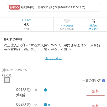
4話無料/毎日無料で20話まで
(2026/09/19 11:59まで)
レビュー
4.0
作品を
キープ登録
12件
共有する
146人登録中
あらすじ/詳細
約三億人がプレイする大人気VRMMO。弟にせがまれゲームを始
めた直樹は、何の気なしに選んだタンク職で…
もっと見る
読み方：
スクロール
まとめ買い
一覧の使い方
？
001話
650
1
無料
第1話
002話
632
0
無料