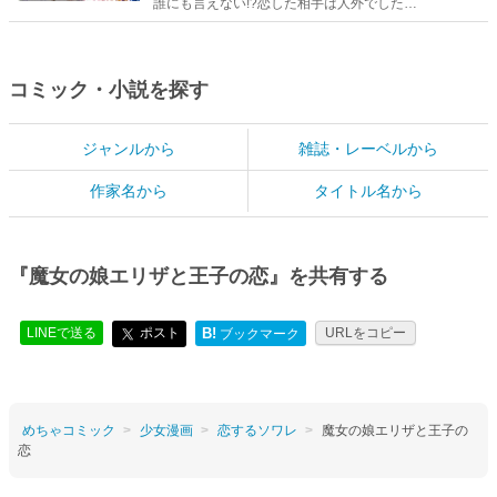
誰にも言えない!?恋した相手は人外でした…
コミック・小説を探す
ジャンルから
雑誌・レーベルから
作家名から
タイトル名から
『魔女の娘エリザと王子の恋』を共有する
LINEで送る
ポスト
B!
URLをコピー
ブックマーク
めちゃコミック
少女漫画
恋するソワレ
魔女の娘エリザと王子の
恋