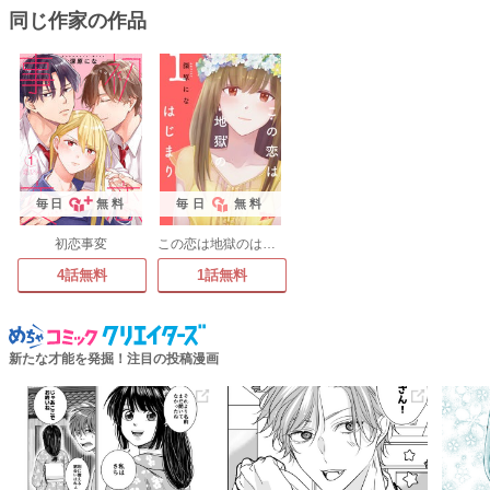
同じ作家の作品
毎日
無料
毎日
無料
初恋事変
この恋は地獄のはじまり
4話無料
1話無料
新たな才能を発掘！注目の投稿漫画