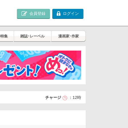
会員登録
ログイン
め特集
雑誌･レーベル
漫画家･作家
チャージ
12時