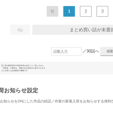
前
1
2
3
まとめ買い話が未選
0
話
／30話へ
話と巻の配信状況や収録内容は必ずしも一致しません
「収録巻」の案内は、情報がある場合のみ表示されます
まとめ買いは会員限定の機能です
荷お知らせ設定
お知らせをONにした作品の続話／作家の新着入荷をお知らせする便利