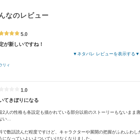
んなのレビュー
5.0
定が新しいですね！
ネタバレ レビューを表示する
ウリィ
1.0
いてきぼりになる
役2人の性格も各設定も描かれている部分以前のストーリーもないまま
ない…
料で数話読んだ程度ですけど、キャラクターや展開の把握がふわふわし
うになっていよいよついていけなくなりました。