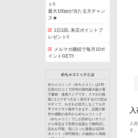
ト!!
最大100ptが当たる大チャン
ス★
1日1回､来店ポイントプ
レゼント!!
メルマガ継続で毎月10ポ
イントGET!!
めちゃコミックとは
めちゃコミック（めちゃコミ）はCM・
広告や口コミで評判の国内最大級の電
子書籍・漫画ストアです。スマホの画
面に1コマずつ大きく表示するので読み
やすくて、わざわざ拡大しなくても片
入
手でサクサク操作できます。話題の新
作や感動の名作からめちゃコミック
（めちゃコミ）でしか読めないオリジ
入荷
ナル作品まで充実の品揃えで無料試し
読みも可能。気に入った漫画は1話30
す。
ポイント（30円相当）の値段から気軽