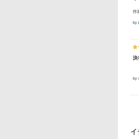
作
by
決
by
イ