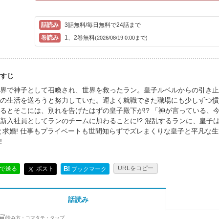
3話無料/毎日無料で24話まで
1、2巻無料
(2026/08/19 0:00まで)
すじ
界で神子として召喚され、世界を救ったラン。皇子ルベルからの引き止
の生活を送ろうと努力していた。運よく就職できた職場にも少しずつ慣
るとそこには、別れを告げたはずの皇子殿下が!? 「神が言っている、
新入社員としてランのチームに加わることに!? 混乱するランに、皇子
と求婚! 仕事もプライベートも世間知らずでズレまくりな皇子と平凡な
!
URLをコピー
ポスト
Eで送る
B!
ブックマーク
話読み
読み方：
コマタテ・タップ