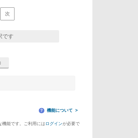
次
択です
機能について
？
な機能です。ご利用には
ログイン
が必要で