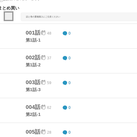
まとめ買い
話と巻の重複購入にご注意ください
001話
48
0
第1話-1
002話
37
0
第1話-2
003話
59
0
第1話-3
004話
62
0
第2話-1
005話
28
0