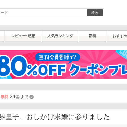
検索
レビュー･感想
人気ランキング
新着
おすす
24
日無料
話まで
？
界皇子、おしかけ求婚に参りました