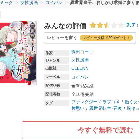
ミック
女性漫画
コイパレ
異世界皇子、おしかけ求婚に参り
2.7
みんなの評価
(
レビューを書く
レビュー投稿で20ptゲット！
珠田ヨーコ
作家
女性漫画
ジャンル
CLLENN
出版社
コイパレ
レーベル
全30話完結
配信話数
全10巻完結
配信巻数
ファンタジー
ラブコメ
働く女
タグ
片思い
異世界転生･召喚
胸キ
今すぐ無料で読む