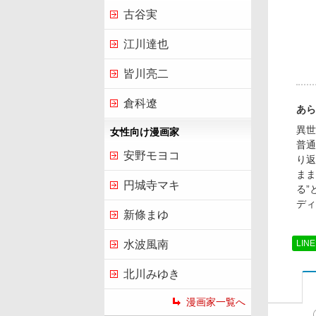
古谷実
江川達也
皆川亮二
倉科遼
あら
異世
女性向け漫画家
普通
安野モヨコ
り返
まま
円城寺マキ
る”
ディ
新條まゆ
LIN
水波風南
北川みゆき
漫画家一覧へ