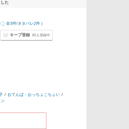
ました
全3件
/
ネタバレ2件
)
キープ登録
85人登録中
子
おてんば・おっちょこちょい
ュン