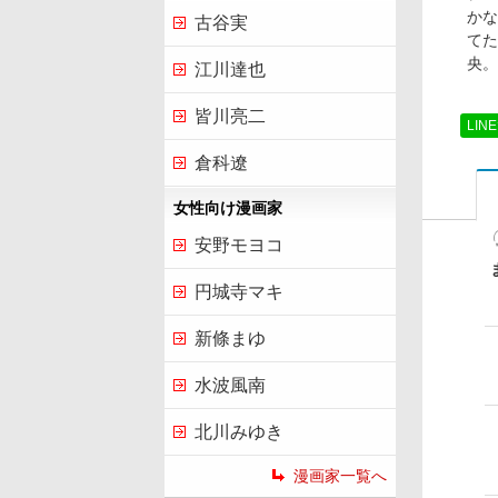
かな
古谷実
てた
央。
江川達也
皆川亮二
LIN
倉科遼
女性向け漫画家
安野モヨコ
円城寺マキ
新條まゆ
水波風南
北川みゆき
漫画家一覧へ