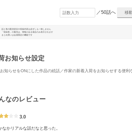
／50話へ
話と巻の配信状況や収録内容は必ずしも一致しません
「収録巻」の案内は、情報がある場合のみ表示されます
まとめ買いは会員限定の機能です
荷お知らせ設定
お知らせをONにした作品の続話／作家の新着入荷をお知らせする便利
んなのレビュー
3.0
かなかリアルな話だなと思った。