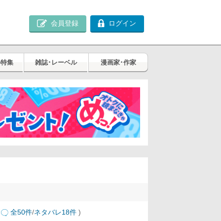
会員登録
ログイン
め特集
雑誌･レーベル
漫画家･作家
全50件
/
ネタバレ18件
)