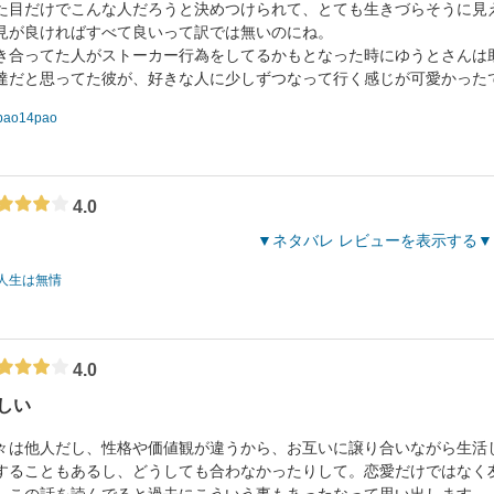
た目だけでこんな人だろうと決めつけられて、とても生きづらそうに見
見が良ければすべて良いって訳では無いのにね。
き合ってた人がストーカー行為をしてるかもとなった時にゆうとさんは
達だと思ってた彼が、好きな人に少しずつなって行く感じが可愛かった
pao14pao
4.0
ネタバレ レビューを表示する
人生は無情
4.0
しい
々は他人だし、性格や価値観が違うから、お互いに譲り合いながら生活
することもあるし、どうしても合わなかったりして。恋愛だけではなく