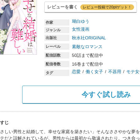
レビューを書く
レビュー投稿で20ptゲット！
瑚白ゆう
作家
女性漫画
ジャンル
秋水社ORIGINAL
出版社
素敵なロマンス
レーベル
50話まで配信中
配信話数
16巻まで配信中
配信巻数
恋愛
働く女子
不器用
モテ女
タグ
今すぐ試し読み
すじ
さしい男性と結婚して、幸せな家庭を築きたい」そんなささやかな夢を
テだと誤解されているが、男性からは最初から敬遠されたり、つき合っ