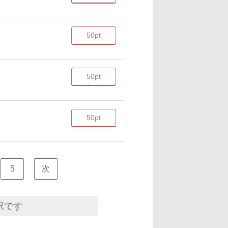
50pt
50pt
50pt
5
次
択です