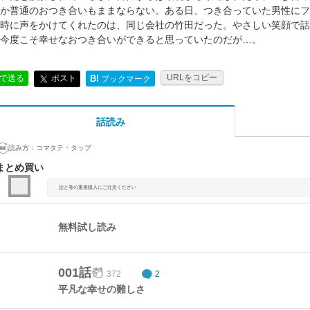
か普通のおつき合いもままならない。ある日、つき合っていた男性にフ
時に声をかけてくれたのは、同じ会社の竹田だった。やさしい笑顔で話
今度こそ幸せなおつき合いができると思っていたのだが…。
URLをコピー
ポスト
Eで送る
B!
ブックマーク
話読み
読み方：
コマタテ・タップ
まとめ買い
話と巻の重複購入にご注意ください
無料試し読み
001話
372
2
平凡な幸せの難しさ