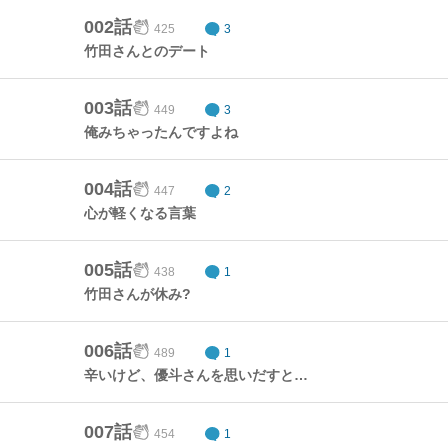
002話
425
3
竹田さんとのデート
003話
449
3
俺みちゃったんですよね
004話
447
2
心が軽くなる言葉
005話
438
1
竹田さんが休み?
006話
489
1
辛いけど、優斗さんを思いだすと…
007話
454
1