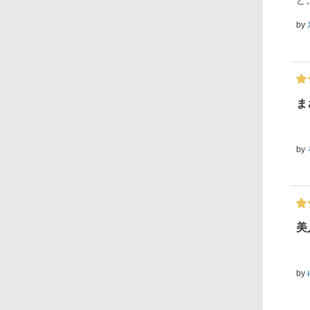
ど
by
まさ
by
美
by