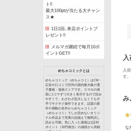
ト!!
最大100ptが当たる大チャン
ス★
1日1回､来店ポイントプ
レゼント!!
メルマガ継続で毎月10ポ
イントGET!!
入
入荷
めちゃコミックとは
す。
めちゃコミック（めちゃコミ）はCM・
広告や口コミで評判の国内最大級の電
子書籍・漫画ストアです。スマホの画
面に1コマずつ大きく表示するので読み
み
やすくて、わざわざ拡大しなくても片
手でサクサク操作できます。話題の新
作や感動の名作からめちゃコミック
（めちゃコミ）でしか読めないオリジ
ナル作品まで充実の品揃えで無料試し
読みも可能。気に入った漫画は1話30
な
ポイント（30円相当）の値段から気軽