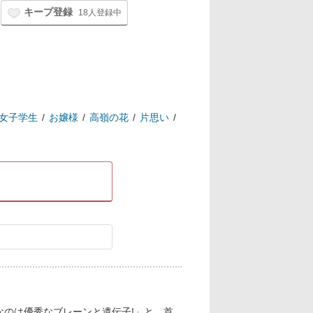
キープ登録
18人登録中
女子学生
お嬢様
高嶺の花
片思い
なのは優秀なブレーンと遺伝子!」と、首