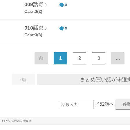
009話
0
0
Carat3(2)
010話
0
0
Carat3(3)
前
1
2
3
…
まとめ買い話が未選
0
話
／52話へ
まとめ買いは会員限定の機能です