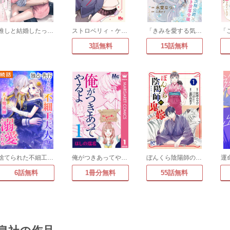
推しと結婚したって本当ですか!?～目が覚めたらエリート上司の最愛妻になっていました～
ストロベリィ・ケイク 別マ連載版
「きみを愛する気はない」と言った次期公爵様がなぜか溺愛してきます(単話版)
3話無料
15話無料
捨てられた不細工夫人は天才魔術師に溺愛される
俺がつきあってやるよ
ぼんくら陰陽師の鬼嫁
運
6話無料
1冊分無料
55話無料