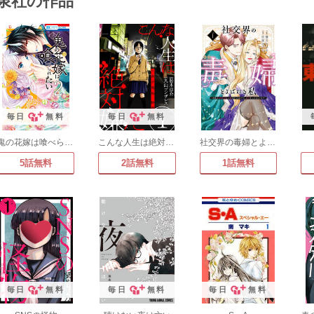
泉社の作品
毎日
無料
毎日
無料
鬼の花嫁は喰べられたい
こんな人生は絶対嫌だ
社交界の毒婦とよばれる私～素敵な辺境伯令息に腕を折られたので、責任とってもらいます～
5話無料
2話無料
1話無料
毎日
無料
毎日
無料
毎日
無料