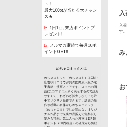
ト!!
最大100ptが当たる大チャン
入
ス★
入荷
1日1回､来店ポイントプ
す。
レゼント!!
メルマガ継続で毎月10ポ
み
イントGET!!
めちゃコミックとは
めちゃコミック（めちゃコミ）はCM・
広告や口コミで評判の国内最大級の電
お
子書籍・漫画ストアです。スマホの画
面に1コマずつ大きく表示するので読み
やすくて、わざわざ拡大しなくても片
手でサクサク操作できます。話題の新
作や感動の名作からめちゃコミック
（めちゃコミ）でしか読めないオリジ
ナル作品まで充実の品揃えで無料試し
読みも可能。気に入った漫画は1話30
ポイント（30円相当）の値段から気軽