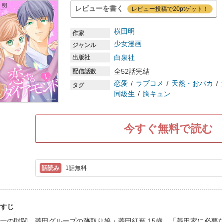
レビューを書く
レビュー投稿で20ptゲット！
横田明
作家
少女漫画
ジャンル
白泉社
出版社
全52話完結
配信話数
恋愛
ラブコメ
天然・おバカ
タグ
同級生
胸キュン
今すぐ無料で読む
1話無料
すじ
一の財閥、菱田グループの跡取り娘・菱田紅葉 15歳。「菱田家に必要