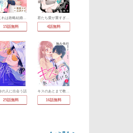
「これは政略結婚だ」と言った王太子殿下からなぜか溺愛されています(単話版)
君たち愛が重すぎる。(話売り)
15話無料
4話無料
命の人に出会う話
キスのあとまで教えてあげる
25話無料
16話無料