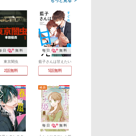
>
毎日
無料
毎日
無料
東京闇虫
藍子さんは甘えたい
2話無料
5話無料
毎日
無料