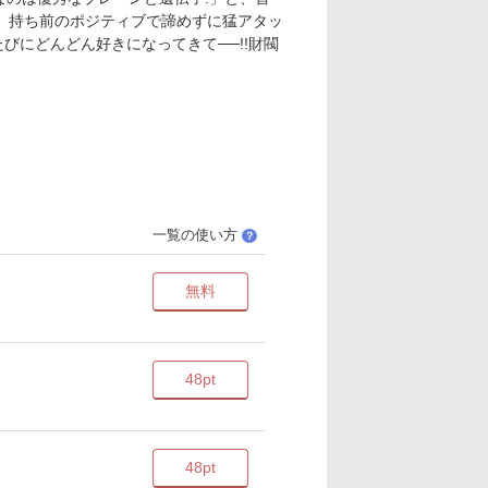
も、持ち前のポジティブで諦めずに猛アタッ
びにどんどん好きになってきて──!!財閥
一覧の使い方
？
無料
48pt
48pt