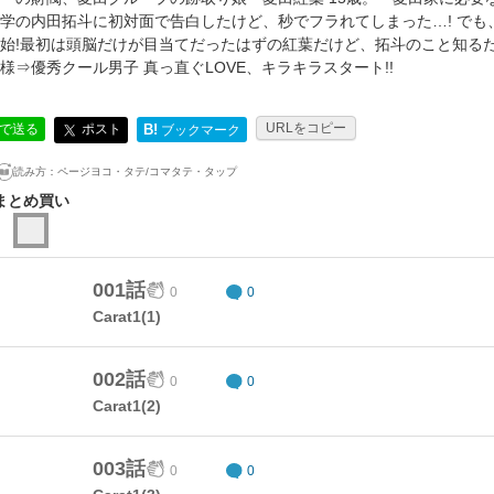
学の内田拓斗に初対面で告白したけど、秒でフラれてしまった…! で
始!最初は頭脳だけが目当てだったはずの紅葉だけど、拓斗のこと知るた
様⇒優秀クール男子 真っ直ぐLOVE、キラキラスタート!!
URLをコピー
ポスト
Eで送る
B!
ブックマーク
読み方：
ページヨコ・タテ/コマタテ・タップ
まとめ買い
001話
0
0
Carat1(1)
002話
0
0
Carat1(2)
003話
0
0