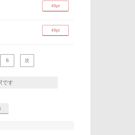
49pt
49pt
6
次
択です