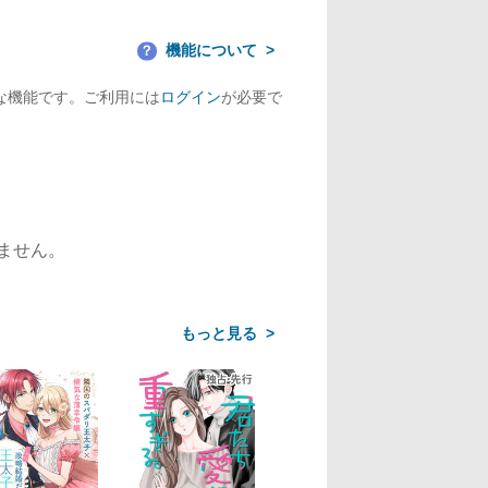
機能について
？
な機能です。ご利用には
ログイン
が必要で
ません。
>