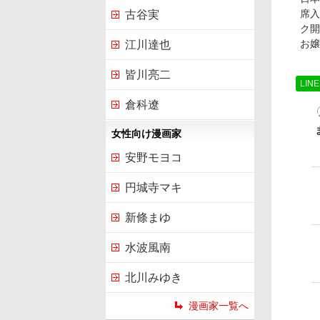
席入
古谷実
ク開
お嬢
江川達也
皆川亮二
LIN
倉科遼
女性向け漫画家
安野モヨコ
円城寺マキ
新條まゆ
水波風南
北川みゆき
漫画家一覧へ