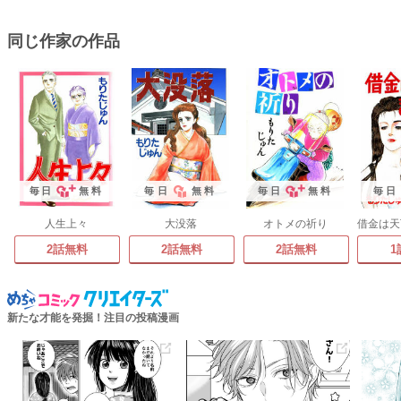
同じ作家の作品
毎日
無料
毎日
無料
毎日
無料
毎日
人生上々
大没落
オトメの祈り
2話無料
2話無料
2話無料
1
新たな才能を発掘！注目の投稿漫画