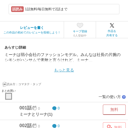
1話無料/毎日無料で2話まで
レビューを書く
作品を
キープ登録
この作品の初めてのレビューを投稿しよう！
共有する
0人登録中
あらすじ/詳細
ミーナは弱小会社のファッションモデル。みんなは社長の片腕の
シモンがハンサムで素敵と言うけれど、ミーナ…
もっと見る
読み方：
コマタテ・タップ
まとめ買い
一覧の使い方
？
001話
0
0
無料
ミーナとリーナ(1)
002話
0
0
無料