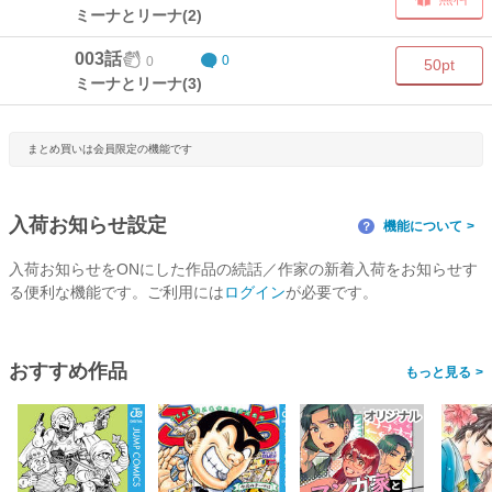
ミーナとリーナ(2)
003話
0
0
50pt
ミーナとリーナ(3)
まとめ買いは会員限定の機能です
入荷お知らせ設定
機能について
？
入荷お知らせをONにした作品の続話／作家の新着入荷をお知らせす
る便利な機能です。ご利用には
ログイン
が必要です。
おすすめ作品
>