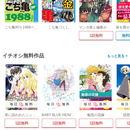
こち亀80’s 1988ベスト
こち亀づくし
マンガ家と編集が入れ替わったら…
1話無料
無料
イチオシ無料作品
>
毎日
無料
毎日
無料
毎日
無料
毎日
塔に囚われたシンデレラ
BABY BLUE HEAVEN
魅惑の花嫁
惑星
1話無料
1話無料
1話無料
1