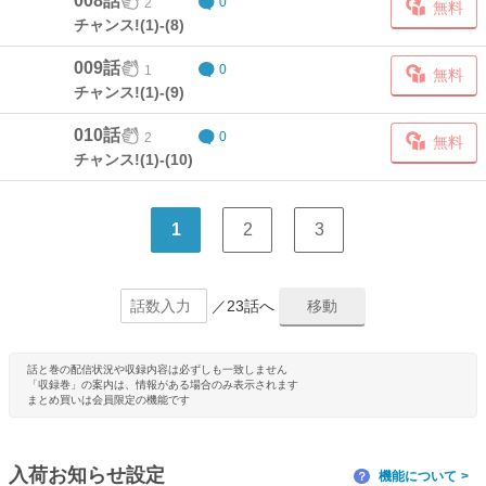
008話
2
0
無料
チャンス!(1)-(8)
009話
1
0
無料
チャンス!(1)-(9)
010話
2
0
無料
チャンス!(1)-(10)
1
2
3
／23話へ
話と巻の配信状況や収録内容は必ずしも一致しません
「収録巻」の案内は、情報がある場合のみ表示されます
まとめ買いは会員限定の機能です
入荷お知らせ設定
機能について
？