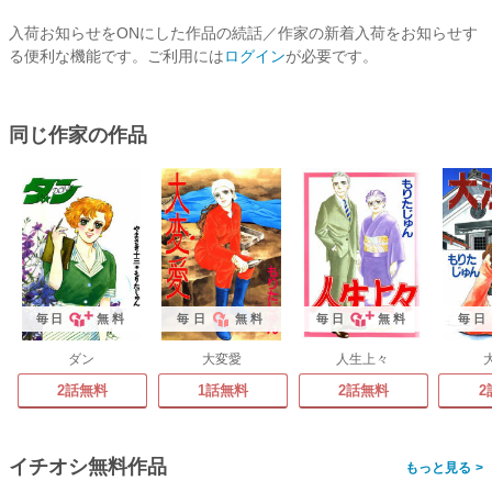
入荷お知らせをONにした作品の続話／作家の新着入荷をお知らせす
る便利な機能です。ご利用には
ログイン
が必要です。
同じ作家の作品
毎日
無料
毎日
無料
毎日
無料
毎日
ダン
大変愛
人生上々
2話無料
1話無料
2話無料
2
イチオシ無料作品
>