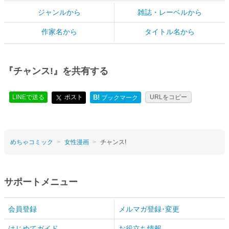
ジャンルから
雑誌・レーベルから
作家名から
タイトル名から
『チャンス!』を共有する
LINEで送る
ポスト
B!
URLをコピー
ブックマーク
めちゃコミック
女性漫画
チャンス!
サポートメニュー
会員登録
メルマガ登録･変更
はじめてガイド
お役立ち情報