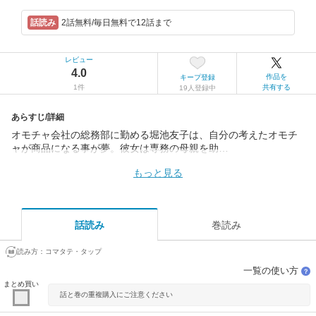
2話無料/毎日無料で12話まで
レビュー
4.0
作品を
キープ登録
1件
共有する
19人登録中
あらすじ/詳細
オモチャ会社の総務部に勤める堀池友子は、自分の考えたオモチ
ャが商品になる事が夢。彼女は専務の母親を助…
もっと見る
話読み
巻読み
読み方：
コマタテ・タップ
一覧の使い方
？
まとめ買い
話と巻の重複購入にご注意ください