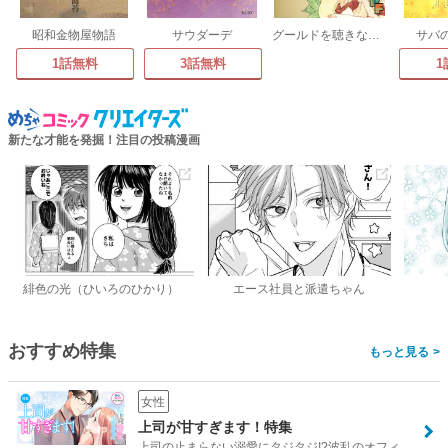
昭和金物屋物語
サウダーデ
グールドを聴きながら
サバ
1話無料
3話無料
1
新たな才能を発掘！注目の投稿漫画
緋色の光（ひいろのひかり）
エース社員と派遣ちゃん
おすすめ特集
>
女性
上司が甘すぎます！特集
上司の止まらない溺愛にタジタジ!?波乱のオフィ