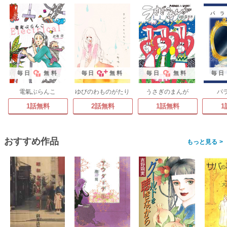
毎日
無料
毎日
無料
毎日
無料
毎日
電氣ぶらんこ
ゆびのわものがたり
うさぎのまんが
パ
1話無料
2話無料
1話無料
1
おすすめ作品
>