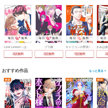
毎日
無料
毎日
無料
毎日
無料
毎日
Love Lesson～はじめて、全部いただきます～
ブラ婚
キャリコンの野良!～最高の職探し～
2話無料
2話無料
5話無料
2
おすすめ作品
>