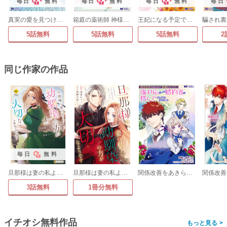
毎日
無料
毎日
無料
毎日
無料
毎日
真実の愛を見つけたと言われて婚約破棄されたので、復縁を迫られても今さらもう遅いです!(コミック)
箱庭の薬術師 神様に愛され女子の異世界生活(コミック)
王妃になる予定でしたが、偽聖女の汚名を着せられたので逃亡したら、皇太子に溺愛されました。そちらもどうぞお幸せに。(コミック)
5話無料
5話無料
5話無料
2
同じ作家の作品
毎日
無料
旦那様は妻の私より幼馴染の方が大切なようです
旦那様は妻の私より幼馴染の方が大切なようです(分冊版)
関係改善をあきらめて距離をおいたら、塩対応だった婚約者が絡んでくるようになりました(コミック) 分冊版
3話無料
1冊分無料
イチオシ無料作品
>