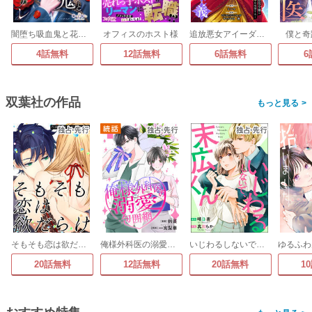
闇堕ち吸血鬼と花嫁のソアレ
オフィスのホスト様
追放悪女アイーダの正義～死亡確定の悪役令嬢は夫の愛より改革を所望する～
僕と奇
4話無料
12話無料
6話無料
6
双葉社の作品
>
そもそも恋は欲だらけ
俺様外科医の溺愛包囲網
いじわるしないで、末広くん
20話無料
12話無料
20話無料
1