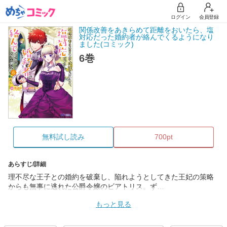
ログイン
会員登録
関係改善をあきらめて距離をおいたら、塩
対応だった婚約者が絡んでくるようになり
ました(コミック)
6巻
無料試し読み
700pt
あらすじ/詳細
理不尽な王子との婚約を破棄し、陥れようとしてきた王妃の策略
からも無事に逃れた公爵令嬢のビアトリス。ず…
もっと見る