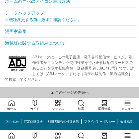
ホーム画面へのアイコン追加方法
データバックアップ
※機種変更する前に必ずご確認ください。
漫画家募集
海賊版に関する取組みについて
ABJマークは、この電子書店・電子書籍配信サービスが、著
作権者からコンテンツ使用許諾を得た正規版配信サービスで
あることを示す登録商標（登録番号 第6091713号）です。詳
しくは［ABJマーク］または［電子出版制作・流通協議会］
で検索してください。
▲ このページの先頭へ
ホーム
ガイド
ジャンル
検索
曜日連載
メニュー
利用規約
特定商取引法
利用者情報の外部送信
プライバシーポリシー
会社概要
めちゃコミック©MechaComic, Inc.