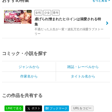
おすすめ特集
>
女性
少女
青年
虐げられ憎まれたヒロインは溺愛される特
集
不遇だった人生が一変！波乱万丈の溺愛ラブストー
リー
コミック・小説を探す
ジャンルから
雑誌・レーベルから
作家名から
タイトル名から
この作品を共有する
LINEで送る
ポスト
B!
URLをコピー
ブックマーク