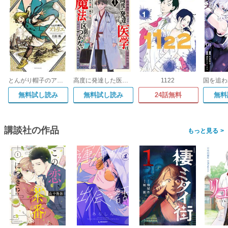
とんがり帽子のアトリエ
高度に発達した医学は魔法と区別がつかない
1122
無料試し読み
無料試し読み
24話無料
無料
講談社の作品
>