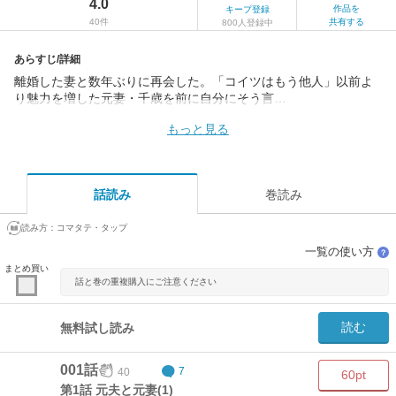
4.0
作品を
キープ登録
40件
共有する
800人登録中
あらすじ/詳細
離婚した妻と数年ぶりに再会した。「コイツはもう他人」以前よ
り魅力を増した元妻・千歳を前に自分にそう言…
もっと見る
話読み
巻読み
読み方：
コマタテ・タップ
一覧の使い方
？
まとめ買い
話と巻の重複購入にご注意ください
読む
無料試し読み
001話
40
7
60pt
第1話 元夫と元妻(1)