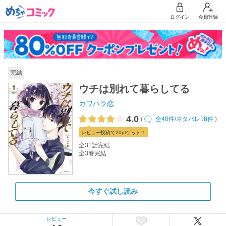
ログイン
会員登録
完結
ウチは別れて暮らしてる
カワハラ恋
4.0
(
全40件
/
ネタバレ18件
)
レビュー
投稿で20pt
ゲット！
全31話完結
全3巻完結
今すぐ試し読み
レビュー