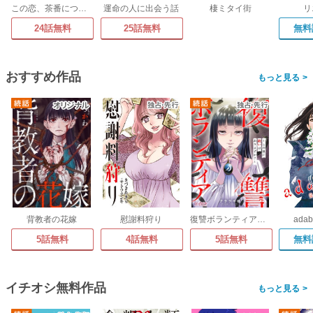
この恋、茶番につき!?
運命の人に出会う話
棲ミタイ街
リ
24話無料
25話無料
無料
おすすめ作品
>
背教者の花嫁
慰謝料狩り
復讐ボランティア～この世に救いはありますか?～
ada
5話無料
4話無料
5話無料
無料
イチオシ無料作品
>