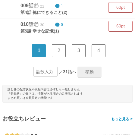
009話
22
1
60pt
第4話 俺にできること(2)
010話
30
0
60pt
第5話 幸せな記憶(1)
1
2
3
4
／31話へ
話と巻の配信状況や収録内容は必ずしも一致しません
「収録巻」の案内は、情報がある場合のみ表示されます
まとめ買いは会員限定の機能です
お役立ちレビュー
>