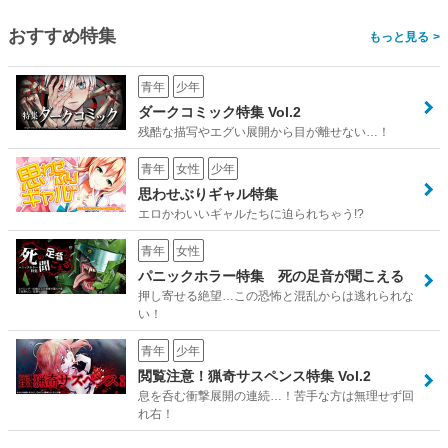
おすすめ特集
>
青年
少年
ダークコミック特集 Vol.2
残酷な描写やエグい展開から目が離せない…！
青年
女性
少年
思わせぶりギャル特集
エロかわいいギャルたちに迫られちゃう!?
青年
女性
パニックホラー特集 死の足音が聞こえる
押し寄せる絶望…この恐怖と混乱からは逃れられな
い！
青年
少年
閲覧注意！猟奇サスペンス特集 Vol.2
息を呑む衝撃展開の連続…！苦手な方は無理せず回
れ右！