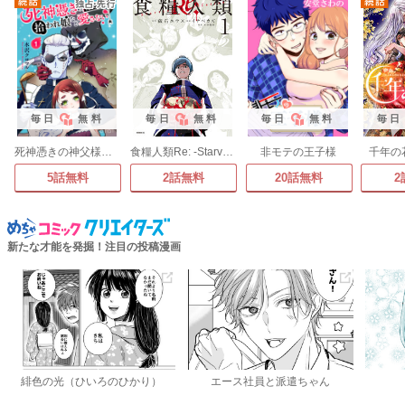
毎日
無料
毎日
無料
毎日
無料
毎日
死神憑きの神父様は、拾われ娘など愛さない
食糧人類Re: -Starving Re:velation-
非モテの王子様
千年の
5話無料
2話無料
20話無料
2
新たな才能を発掘！注目の投稿漫画
緋色の光（ひいろのひかり）
エース社員と派遣ちゃん