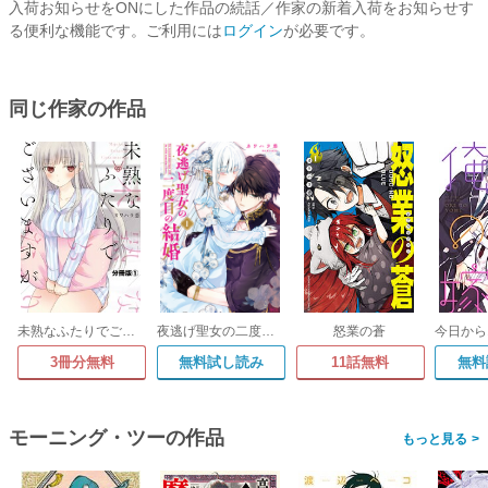
入荷お知らせをONにした作品の続話／作家の新着入荷をお知らせす
る便利な機能です。ご利用には
ログイン
が必要です。
同じ作家の作品
未熟なふたりでございますが 分冊版
夜逃げ聖女の二度目の結婚
怒業の蒼
3冊分無料
無料試し読み
11話無料
無料
モーニング・ツーの作品
>