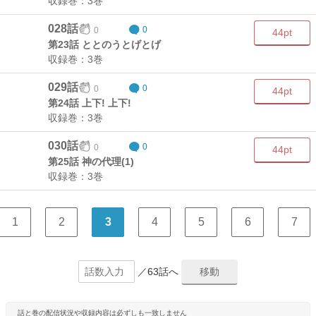
収録巻：3巻
028話
0
0
44pt
第23話 ととのうとげとげ
収録巻：3巻
029話
0
0
44pt
第24話 上下! 上下!
収録巻：3巻
030話
0
0
44pt
第25話 神の代理(1)
収録巻：3巻
1
2
3
4
5
6
7
／63話へ
話と巻の配信状況や収録内容は必ずしも一致しません