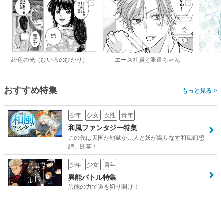
緋色の光（ひいろのひかり）
エース社員と派遣ちゃん
おすすめ特集
>
少年
少女
女性
青年
和風ファンタジー特集
この先は天国か地獄か…人と妖が織りなす和風幻想
譚、開幕！
少年
少女
青年
異能バトル特集
異能の力で道を切り開け！