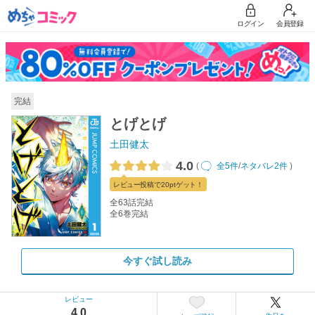
ログイン
会員登録
完結
とげとげ
土田健太
4.0
(
全5件
/
ネタバレ2件
)
レビュー
投稿で20pt
ゲット！
全63話完結
全6巻完結
今すぐ試し読み
レビュー
4.0