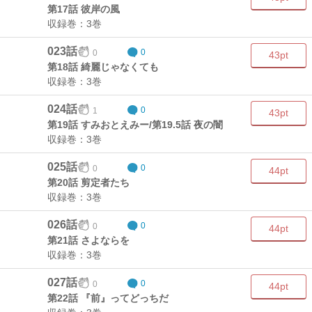
第17話 彼岸の風
収録巻：3巻
023話
0
0
43pt
第18話 綺麗じゃなくても
収録巻：3巻
024話
1
0
43pt
第19話 すみおとえみー/第19.5話 夜の闇
収録巻：3巻
025話
0
0
44pt
第20話 剪定者たち
収録巻：3巻
026話
0
0
44pt
第21話 さよならを
収録巻：3巻
027話
0
0
44pt
第22話 『前』ってどっちだ