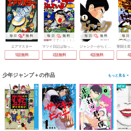
毎日
無料
毎日
無料
毎日
無料
毎日
エアマスター
マツイ日記は知っている!MAJOR
ジャンク―がらくたのゴルフ―
5話無料
2話無料
4話無料
4
少年ジャンプ＋の作品
>