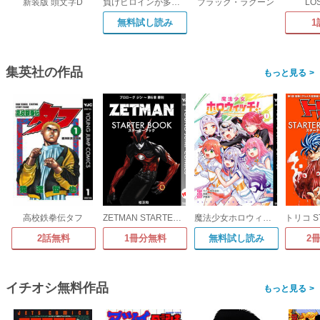
新装版 頭文字D
負けヒロインが多すぎる!@comic
ブラック・ラグーン
LO
無料試し読み
1
集英社の作品
>
高校鉄拳伝タフ
ZETMAN STARTER BOOK
魔法少女ホロウィッチ!
2話無料
1冊分無料
無料試し読み
2
イチオシ無料作品
>