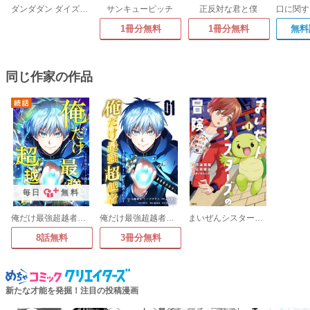
ダンダダン ダイズカン
サンキューピッチ
正反対な君と僕
1冊分無料
1冊分無料
無料
同じ作家の作品
毎日
無料
俺だけ最強超越者～全世界のチート師匠に認められた～
俺だけ最強超越者～全世界のチート師匠に認められた～【単行本】
まいぜんシスターズの冒険 ～物ノ怪神社とたまゆらの姫～
8話無料
3冊分無料
新たな才能を発掘！注目の投稿漫画