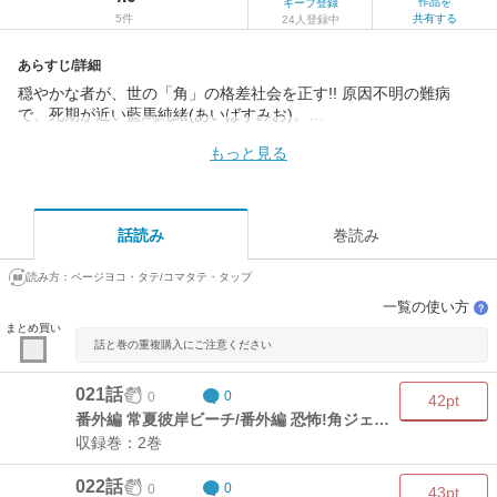
作品を
キープ登録
5件
共有する
24人登録中
あらすじ/詳細
穏やかな者が、世の「角」の格差社会を正す!! 原因不明の難病
で、死期が近い藍馬純緒(あいばすみお)。…
もっと見る
話読み
巻読み
読み方：
ページヨコ・タテ/コマタテ・タップ
一覧の使い方
？
まとめ買い
話と巻の重複購入にご注意ください
021話
0
0
42pt
番外編 常夏彼岸ビーチ/番外編 恐怖!角ジェンガ
収録巻：2巻
022話
0
0
43pt