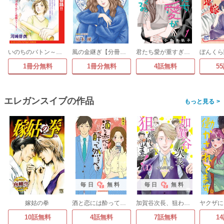
いのちのバトン～命を想う心・つなぐ勇気～(話売り)
風の金継ぎ【分冊版】
君たち愛が重すぎる。(話売り)
1冊分無料
1冊分無料
4話無料
5
エレガンスイブの作品
>
毎日
無料
毎日
無料
嫁姑の拳
酒と恋には酔って然るべき【電子単行本】
加賀谷次長、狙われてます!【電子単行本】
10話無料
4話無料
7話無料
1