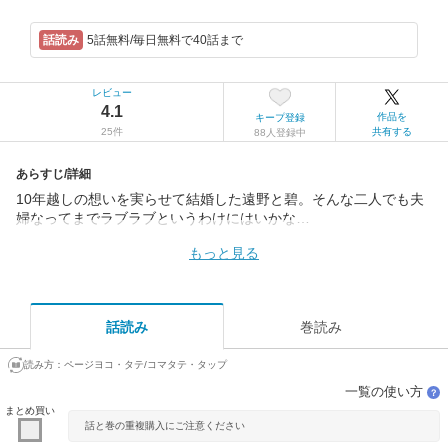
5話無料/毎日無料で40話まで
レビュー
4.1
作品を
キープ登録
25件
共有する
88人登録中
あらすじ/詳細
10年越しの想いを実らせて結婚した遠野と碧。そんな二人でも夫
婦なってまでラブラブというわけにはいかな…
もっと見る
話読み
巻読み
読み方：
ページヨコ・タテ/コマタテ・タップ
一覧の使い方
？
まとめ買い
話と巻の重複購入にご注意ください