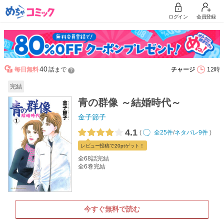
ログイン
会員登録
40
毎日無料
話まで
チャージ
12時
？
完結
青の群像 ～結婚時代～
金子節子
4.1
(
全25件
/
ネタバレ9件
)
レビュー
投稿で20pt
ゲット！
全68話完結
全6巻完結
今すぐ無料で読む