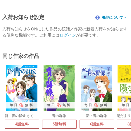
入荷お知らせ設定
機能について
？
入荷お知らせをONにした作品の続話／作家の新着入荷をお知らせす
る便利な機能です。ご利用には
ログイン
が必要です。
同じ作家の作品
毎日
無料
毎日
無料
毎日
無料
毎日
新・青の群像 さくらの時代～疾走
青の群像
新・青の群像
4話無料
5話無料
6話無料
8