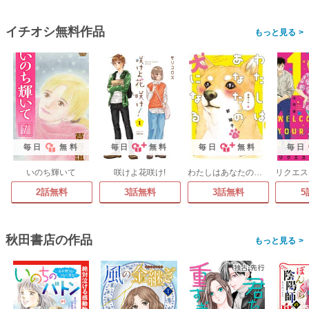
イチオシ無料作品
>
毎日
無料
毎日
無料
毎日
無料
毎日
いのち輝いて
咲けよ花咲け!
わたしはあなたの犬になる
2話無料
3話無料
3話無料
5
秋田書店の作品
>