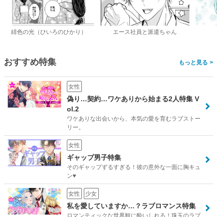
緋色の光（ひいろのひかり）
エース社員と派遣ちゃん
おすすめ特集
>
女性
偽り…契約…ワケありから始まる2人特集 V
ol.2
ワケありな出会いから、本気の愛を育むラブストー
リー。
女性
ギャップ男子特集
そのギャップずるすぎる！彼の意外な一面に胸キュ
ン♥
女性
少女
私を愛していますか…？ラブロマンス特集
ロマンティックな世界観に酔いしれる！珠玉のラブ