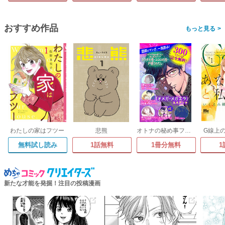
おすすめ作品
>
わたしの家はフツー
悲熊
オトナの秘め事フェア カラダの性・ココロの性・戸惑うわたし 無料試し読みパック
G線上
無料試し読み
1話無料
1冊分無料
1
新たな才能を発掘！注目の投稿漫画