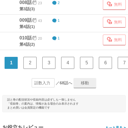
008話
23
2
無料
第3話(3)
009話
43
1
無料
第4話(1)
010話
20
1
無料
第4話(2)
1
2
3
4
5
6
7
／68話へ
話と巻の配信状況や収録内容は必ずしも一致しません
「収録巻」の案内は、情報がある場合のみ表示されます
まとめ買いは会員限定の機能です
お役立ちレビュー
>