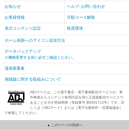
お知らせ
ヘルプ･お問い合わせ
お客様情報
月額コース解除
表示コンテンツ設定
推奨環境
ホーム画面へのアイコン追加方法
データバックアップ
※機種変更する前に必ずご確認ください。
漫画家募集
海賊版に関する取組みについて
ABJマークは、この電子書店・電子書籍配信サービスが、著
作権者からコンテンツ使用許諾を得た正規版配信サービスで
あることを示す登録商標（登録番号 第6091713号）です。詳
しくは［ABJマーク］または［電子出版制作・流通協議会］
で検索してください。
▲ このページの先頭へ