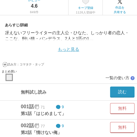
レビュー
4.6
作品を
キープ登録
849件
共有する
1126人登録中
あらすじ/詳細
冴えないフリーライターの主人公・ひなた、しっかり者の恋人・
ここな、飼い猫・バンデラス、2人と1匹の1…
もっと見る
読み方：
コマタテ・タップ
まとめ買い
一覧の使い方
？
読む
無料試し読み
001話
71
9
無料
第1話「はじめまして」
002話
77
9
無料
第2話「情けない俺」