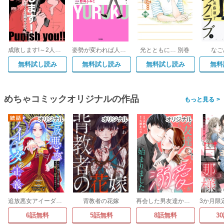
成敗します!～2人はJK正義ギャング～
姿勢が変われば人生が変わる! ゆるく歩く魔法 つらい体が楽になるNorikoウォーク
光とともに… 別巻
なご
無料試し読み
無料試し読み
無料試し読み
無料
めちゃコミックオリジナルの作品
>
追放悪女アイーダの正義～死亡確定の悪役令嬢は夫の愛より改革を所望する～
背教者の花嫁
再会した男友達から溺愛が始まりました
6話無料
5話無料
8話無料
3