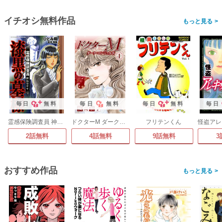
イチオシ無料作品
>
毎日
無料
毎日
無料
毎日
無料
毎日
霊感保険調査員 神鳥谷サキ
ドクターM ダーク・エンジェルIV
フリテンくん
2話無料
4話無料
9話無料
3
おすすめ作品
>