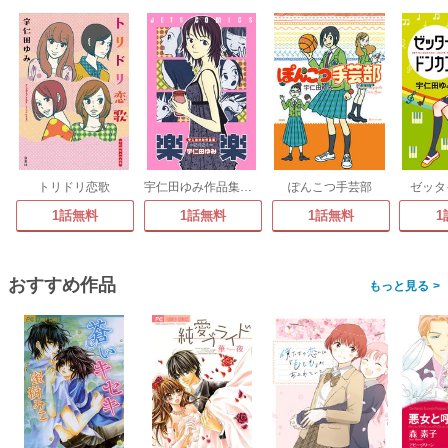
トリドリ恋歌
宇仁田ゆみ作品集「楽楽」
ぽんこつ手芸部
ゼッタ
1話無料
1話無料
1話無料
1
おすすめ作品
>