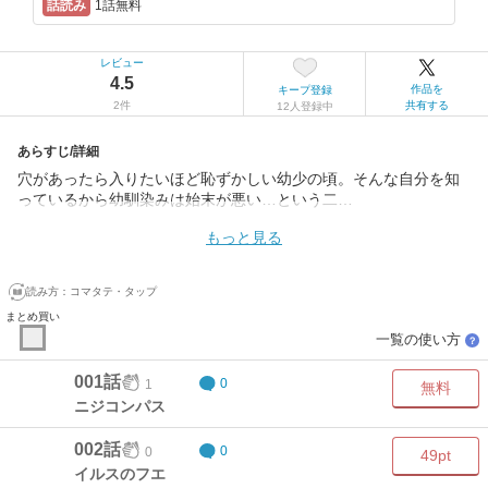
1話無料
レビュー
4.5
作品を
キープ登録
2件
共有する
12人登録中
あらすじ/詳細
穴があったら入りたいほど恥ずかしい幼少の頃。そんな自分を知
っているから幼馴染みは始末が悪い…という二…
もっと見る
読み方：
コマタテ・タップ
まとめ買い
一覧の使い方
？
001話
1
0
無料
ニジコンパス
002話
0
0
49pt
イルスのフエ