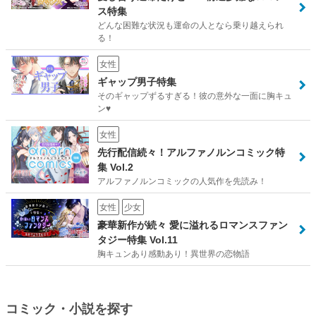
ス特集
どんな困難な状況も運命の人となら乗り越えられ
る！
女性
ギャップ男子特集
そのギャップずるすぎる！彼の意外な一面に胸キュ
ン♥
女性
先行配信続々！アルファノルンコミック特
集 Vol.2
アルファノルンコミックの人気作を先読み！
女性
少女
豪華新作が続々 愛に溢れるロマンスファン
タジー特集 Vol.11
胸キュンあり感動あり！異世界の恋物語
コミック・小説を探す