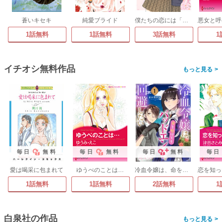
蒼いキセキ
純愛ブライド
僕たちの恋には「もしも」があふれていて、
1話無料
1話無料
3話無料
1
イチオシ無料作品
>
毎日
無料
毎日
無料
毎日
無料
毎日
愛は喝采に包まれて
ゆうべのことは…
冷血令嬢は、命を懸けてもバッドエンドを回避したい
1話無料
1話無料
2話無料
1
白泉社の作品
>