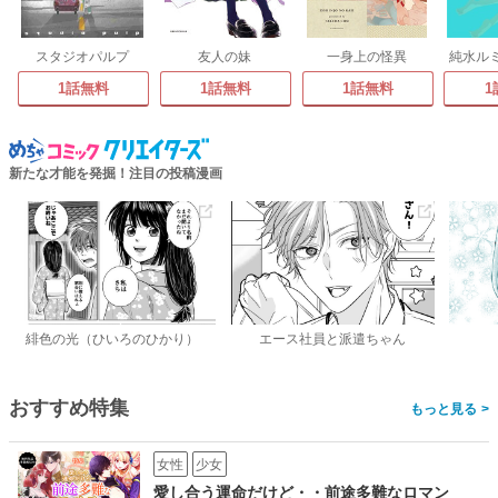
スタジオパルプ
友人の妹
一身上の怪異
純水ル
1話無料
1話無料
1話無料
1
新たな才能を発掘！注目の投稿漫画
緋色の光（ひいろのひかり）
エース社員と派遣ちゃん
おすすめ特集
>
女性
少女
愛し合う運命だけど・・前途多難なロマン