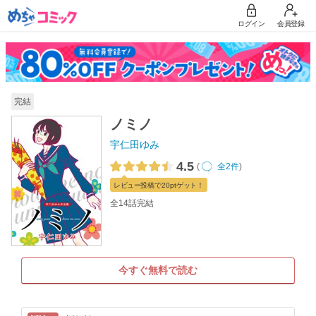
ログイン
会員登録
完結
ノミノ
宇仁田ゆみ
4.5
(
全2件
)
レビュー
投稿で20pt
ゲット！
全14話完結
今すぐ無料で読む