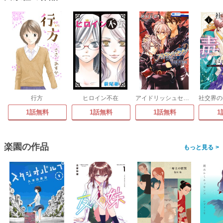
行方
ヒロイン不在
アイドリッシュセブン TRIGGER-before The Radiant Glory-
1話無料
1話無料
1話無料
1
楽園の作品
>