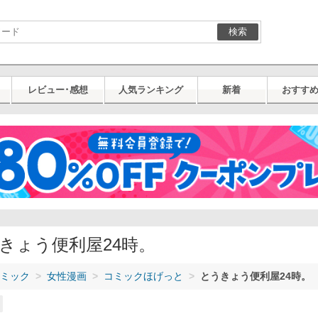
検索
レビュー･感想
人気ランキング
新着
おすす
きょう便利屋24時。
ミック
女性漫画
コミックほげっと
とうきょう便利屋24時。