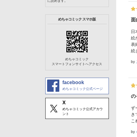
に読めます。
面
めちゃコミック スマホ版
日
絵
表
続
めちゃコミック
by
スマートフォンサイトへアクセス
facebook
めちゃコミック公式ページ
の
X
ず
めちゃコミック公式アカウ
き
ント
こ
by