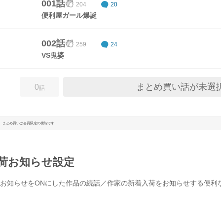
001話
204
20
便利屋ガール爆誕
002話
259
24
VS鬼婆
まとめ買い話が未選
0
話
まとめ買いは会員限定の機能です
荷お知らせ設定
お知らせをONにした作品の続話／作家の新着入荷をお知らせする便利