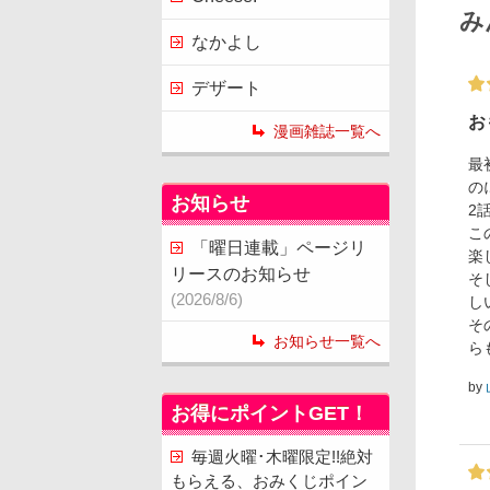
み
なかよし
デザート
お
漫画雑誌一覧へ
最
の
お知らせ
2
こ
「曜日連載」ページリ
楽
リースのお知らせ
そ
(2026/8/6)
し
そ
お知らせ一覧へ
ら
by
お得にポイントGET！
毎週火曜･木曜限定!!絶対
もらえる、おみくじポイン