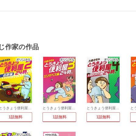
じ作家の作品
とうきょう便利屋24時。2～追跡編～
とうきょう便利屋24時。3～エリザベス編～
とうきょう便利屋24時。4～お別れ代行編～
1話無料
1話無料
1話無料