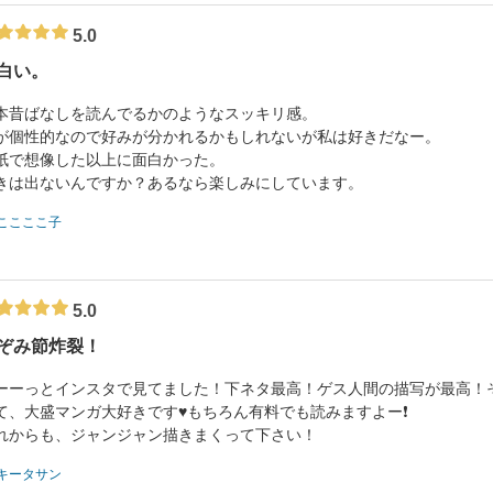
5.0
白い。
本昔ばなしを読んでるかのようなスッキリ感。
が個性的なので好みが分かれるかもしれないが私は好きだなー。
紙で想像した以上に面白かった。
きは出ないんですか？あるなら楽しみにしています。
ここここ子
5.0
ぞみ節炸裂！
ーーっとインスタで見てました！下ネタ最高！ゲス人間の描写が最高！
て、大盛マンガ大好きです♥️もちろん有料でも読みますよー❗
れからも、ジャンジャン描きまくって下さい！
キータサン