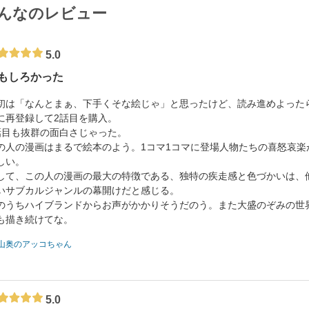
んなのレビュー
5.0
もしろかった
初は「なんとまぁ、下手くそな絵じゃ」と思ったけど、読み進めよった
に再登録して2話目を購入。
話目も抜群の面白さじゃった。
の人の漫画はまるで絵本のよう。1コマ1コマに登場人物たちの喜怒哀
しい。
して、この人の漫画の最大の特徴である、独特の疾走感と色づかいは、
いサブカルジャンルの幕開けだと感じる。
のうちハイブランドからお声がかかりそうだのう。また大盛のぞみの世
も描き続けてな。
山奥のアッコちゃん
5.0