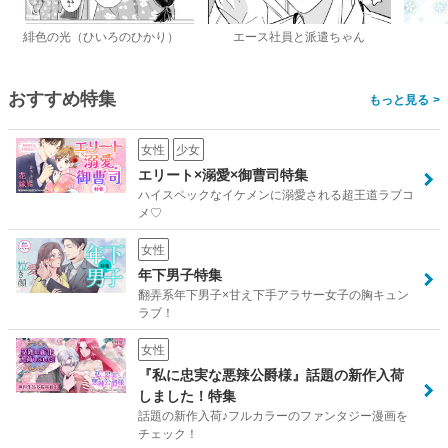
緋色の光（ひいろのひかり）
エース社員と派遣ちゃん
おすすめ特集
>
女性
少女
エリート×溺愛×御曹司特集
ハイスペックなイケメンに溺愛される超王道ラブコ
メ♡
女性
年下男子特集
翻弄系年下男子×甘え下手アラサー女子の胸キュン
ラブ！
女性
『私に忠実な悪辣公爵様』話題の新作入荷
しました！特集
話題の新作入荷♪フルカラーのファンタジー漫画を
チェック！