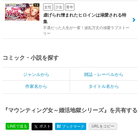
女性
少女
青年
虐げられ憎まれたヒロインは溺愛される特
集
不遇だった人生が一変！波乱万丈の溺愛ラブストー
リー
コミック・小説を探す
ジャンルから
雑誌・レーベルから
作家名から
タイトル名から
『マウンティング女～婚活地獄シリーズ』を共有する
LINEで送る
ポスト
B!
URLをコピー
ブックマーク