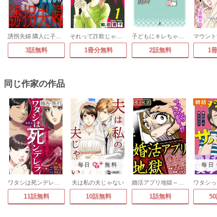
誘拐夫婦 隣人に子供を攫われました
それって詐欺じゃないですか【分冊版】
子どもにキレちゃう夫をなんとかしたい!
3話無料
1冊分無料
2話無料
1
同じ作家の作品
毎日
無料
毎日
ワタシは死ンデレラ-ガラスの靴が入らない-
夫は私の夫じゃない
婚活アプリ地獄～婚活地獄シリーズ
11話無料
10話無料
1話無料
5