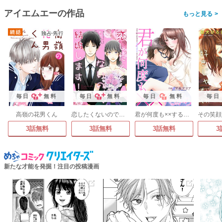
アイエムエーの作品
>
毎日
無料
毎日
無料
毎日
無料
毎日
高嶺の花男くん
恋したくないので、結婚します!
君が何度も××するから
3話無料
3話無料
3話無料
3
新たな才能を発掘！注目の投稿漫画