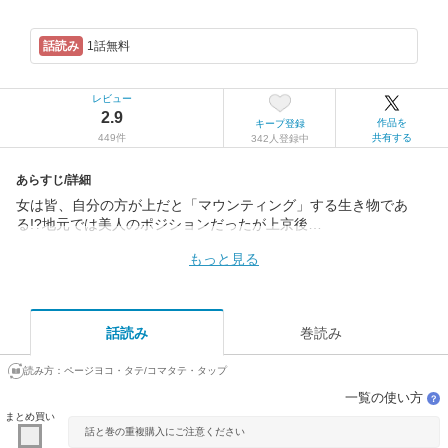
1話無料
レビュー
2.9
作品を
キープ登録
449件
共有する
342人登録中
あらすじ/詳細
女は皆、自分の方が上だと「マウンティング」する生き物であ
る!?地元では美人のポジションだったが上京後…
もっと見る
話読み
巻読み
読み方：
ページヨコ・タテ/コマタテ・タップ
一覧の使い方
？
まとめ買い
話と巻の重複購入にご注意ください