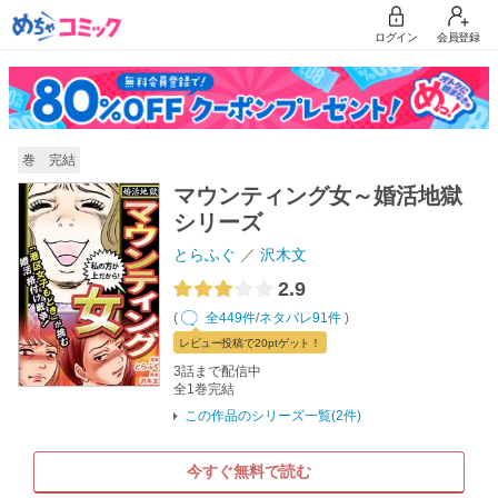
ログイン
会員登録
巻 完結
マウンティング女～婚活地獄
シリーズ
とらふぐ
沢木文
2.9
(
全449件
/
ネタバレ91件
)
レビュー
投稿で20pt
ゲット！
3話まで配信中
全1巻完結
この作品のシリーズ一覧(2件)
今すぐ無料で読む