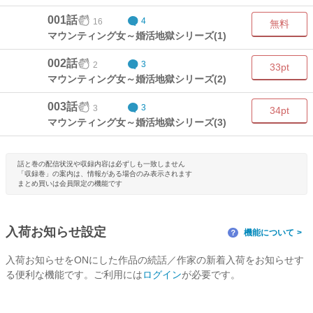
001話
16
4
無料
マウンティング女～婚活地獄シリーズ(1)
002話
2
3
33pt
マウンティング女～婚活地獄シリーズ(2)
003話
3
3
34pt
マウンティング女～婚活地獄シリーズ(3)
話と巻の配信状況や収録内容は必ずしも一致しません
「収録巻」の案内は、情報がある場合のみ表示されます
まとめ買いは会員限定の機能です
入荷お知らせ設定
機能について
？
入荷お知らせをONにした作品の続話／作家の新着入荷をお知らせす
る便利な機能です。ご利用には
ログイン
が必要です。