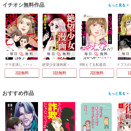
イチオシ無料作品
>
毎日
無料
毎日
無料
毎日
無料
毎日
ママ友潰し～ハッキリ言って邪魔なのよ!
絶望少女漫画家～右腕アシスタントの黒い洗脳～
#映えてる私最高 ～SNSで輝くためにパパ活始めます～
2話無料
2話無料
2話無料
1
おすすめ作品
>