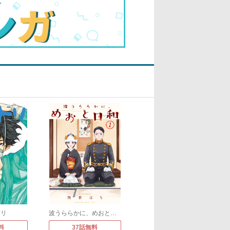
ドリ
波うららかに、めおと日和
料
37話無料