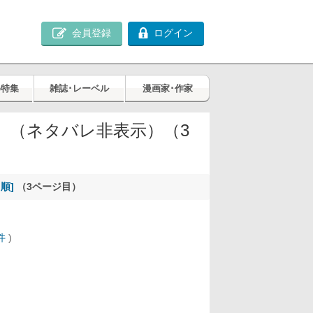
会員登録
ログイン
め特集
雑誌･レーベル
漫画家･作家
」（ネタバレ非表示）（3
順]
（3ページ目）
件
)