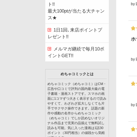
ト!!
by
最大100ptが当たる大チャン
ス★
1日1回､来店ポイントプ
レゼント!!
ホ
メルマガ継続で毎月10ポ
イントGET!!
by
めちゃコミックとは
めちゃコミック（めちゃコミ）はCM・
広告や口コミで評判の国内最大級の電
子書籍・漫画ストアです。スマホの画
面に1コマずつ大きく表示するので読み
やすくて、わざわざ拡大しなくても片
by
手でサクサク操作できます。話題の新
作や感動の名作からめちゃコミック
（めちゃコミ）でしか読めないオリジ
ナル作品まで充実の品揃えで無料試し
読みも可能。気に入った漫画は1話30
ポイント（30円相当）の値段から気軽