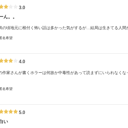
3.0
ーん。。
供の頃地元に根付く怖い話は多かった気がするが…結局は生きてる人間
 匿名希望
4.0
の作家さんが書くホラーは何故か中毒性があって読まずにいられなくな
。
 匿名希望
5.0
白い