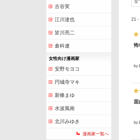
古谷実
21
江川達也
皆川亮二
怖
倉科遼
女性向け漫画家
by
安野モヨコ
円城寺マキ
新條まゆ
面
水波風南
北川みゆき
by
漫画家一覧へ