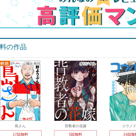
料の作品
島さん
背教者の花嫁
コウノ
17話無料
5話無料
34話無