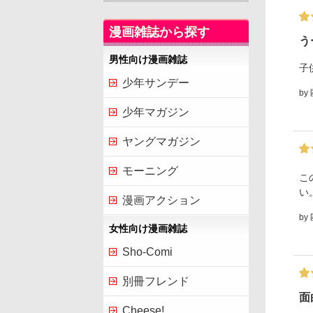
漫画雑誌から探す
う
男性向け漫画雑誌
子
少年サンデー
by
少年マガジン
ヤングマガジン
モーニング
こ
い
漫画アクション
by
女性向け漫画雑誌
Sho-Comi
別冊フレンド
面
Cheese!