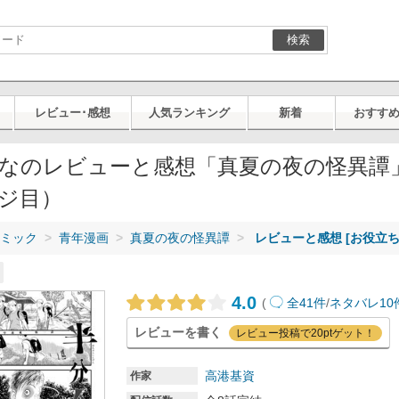
検索
レビュー･感想
人気ランキング
新着
おすす
なのレビューと感想「真夏の夜の怪異譚
ジ目）
ミック
青年漫画
真夏の夜の怪異譚
レビューと感想 [お役立ち
4.0
(
全41件
/
ネタバレ10
レビューを書く
レビュー投稿で20ptゲット！
高港基資
作家