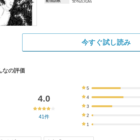
全8話完結
配信話数
今すぐ試し読み
んなの評価
5
34%
4.0
4
37%
3
24%
2
41件
2%
1
2%