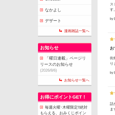
ス
す
なかよし
by
デザート
漫画雑誌一覧へ
お知らせ
お
街
「曜日連載」ページリ
り
リースのお知らせ
(2026/8/6)
by
お知らせ一覧へ
お得にポイントGET！
話
毎週火曜･木曜限定!!絶対
ま
もらえる、おみくじポイン