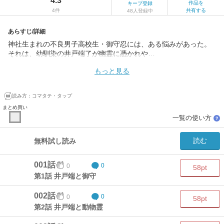
4.3
作品を
キープ登録
4件
共有する
48人登録中
あらすじ/詳細
神社生まれの不良男子高校生・御守忍には、ある悩みがあった。
それは、幼馴染の井戸端了が幽霊に憑かれや…
もっと見る
読み方：
コマタテ・タップ
まとめ買い
一覧の使い方
？
読む
無料試し読み
001話
0
0
58pt
第1話 井戸端と御守
002話
0
0
58pt
第2話 井戸端と動物霊