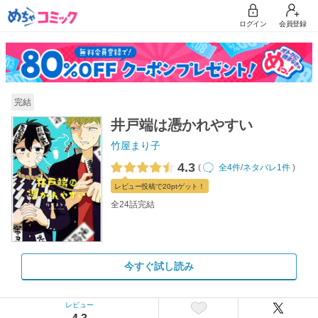
ログイン
会員登録
完結
井戸端は憑かれやすい
竹屋まり子
4.3
(
全4件
/
ネタバレ1件
)
レビュー
投稿で20pt
ゲット！
全24話完結
今すぐ試し読み
レビュー