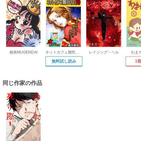
挑発MUGENDAI
ネットカフェ難民主婦～差し出された指サインの意味とは～
レイジング・ヘル
わま
無料試し読み
1
同じ作家の作品