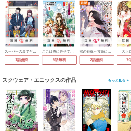
毎日
無料
毎日
無料
毎日
無料
毎日
スーパーの裏でヤニ吸うふたり
ここは俺に任せて先に行けと言ってから10年がたったら伝説になっていた。
棺の花嫁～冥婚により、二人は遠からず愛を知る
大正
1話無料
5話無料
2話無料
7
スクウェア・エニックスの作品
>