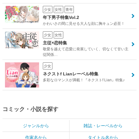
少女
女性
青年
年下男子特集Vol.2
かわいさの間に見せる大人な顔に胸キュン必至！
少女
女性
主従×恋特集
敬愛を越えて恋愛に発展していく、切なくて甘い主
従関係…
少女
ネクストf Lianレーベル特集
多彩なロマンスが満載！『ネクストf Lian』特集♪
コミック・小説を探す
ジャンルから
雑誌・レーベルから
作家名から
タイトル名から