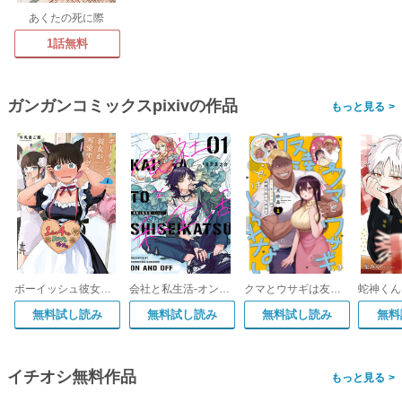
あくたの死に際
1話無料
ガンガンコミックスpixivの作品
>
ボーイッシュ彼女が可愛すぎる
会社と私生活-オンとオフ-
クマとウサギは友達ではいられない
無料試し読み
無料試し読み
無料試し読み
無料
イチオシ無料作品
>