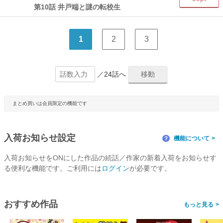
第10話 井戸端と謎の転校生
1
2
3
／24話へ
まとめ買いは会員限定の機能です
入荷お知らせ設定
機能について
？
入荷お知らせをONにした作品の続話／作家の新着入荷をお知らせす
る便利な機能です。ご利用には
ログイン
が必要です。
おすすめ作品
>