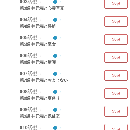
003話
0
0
58pt
第3話 井戸端と心霊写真
004話
0
0
58pt
第4話 井戸端と誤解
005話
0
0
58pt
第5話 井戸端と巫女
006話
0
0
58pt
第6話 井戸端と喧嘩
007話
0
0
58pt
第7話 井戸端とおまじない
008話
0
0
58pt
第8話 井戸端と夏祭り
009話
0
0
59pt
第9話 井戸端と保健室
010話
0
0
59pt