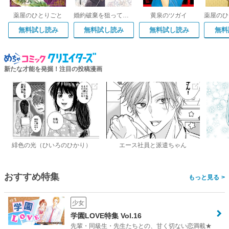
薬屋のひとりごと
婚約破棄を狙って記憶喪失のフリをしたら、素っ気ない態度だった婚約者が「記憶を失う前の君は、俺にベタ惚れだった」という、とんでもない嘘をつき始めた(コミック)
黄泉のツガイ
無料試し読み
無料試し読み
無料試し読み
無料
新たな才能を発掘！注目の投稿漫画
緋色の光（ひいろのひかり）
エース社員と派遣ちゃん
おすすめ特集
>
少女
学園LOVE特集 Vol.16
先輩・同級生・先生たちとの、甘く切ない恋満載★