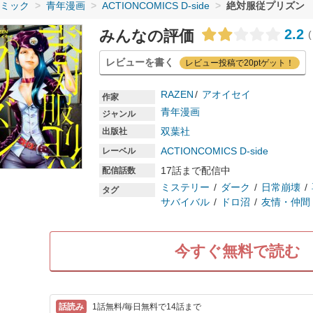
ミック
青年漫画
ACTIONCOMICS D-side
絶対服従プリズン
2.2
みんなの評価
(
レビューを書く
レビュー投稿で20ptゲット！
RAZEN
アオイセイ
作家
青年漫画
ジャンル
双葉社
出版社
ACTIONCOMICS D-side
レーベル
17話まで配信中
配信話数
ミステリー
ダーク
日常崩壊
タグ
サバイバル
ドロ沼
友情・仲間
今すぐ無料で読む
1話無料/毎日無料で14話まで