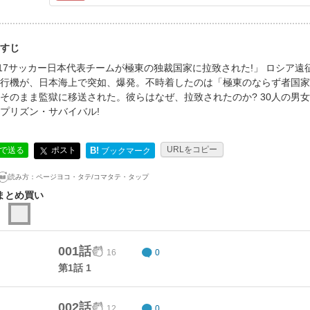
すじ
17サッカー日本代表チームが極東の独裁国家に拉致された!」 ロシア遠
行機が、日本海上で突如、爆発。不時着したのは「極東のならず者国家
そのまま監獄に移送された。彼らはなぜ、拉致されたのか? 30人の男女
プリズン・サバイバル!
URLをコピー
ポスト
Eで送る
B!
ブックマーク
読み方：
ページヨコ・タテ/コマタテ・タップ
まとめ買い
001話
16
0
第1話 1
002話
12
0