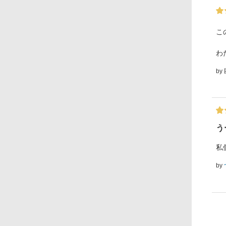
こ
わ
by
う
私
by