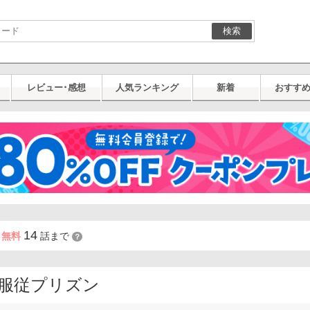
検索
レビュー･感想
人気ランキング
新着
おすす
14
日無料
話まで
？
服従プリズン