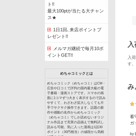
ト!!
最大100ptが当たる大チャン
ス★
1日1回､来店ポイントプ
レゼント!!
入
メルマガ継続で毎月10ポ
イントGET!!
入荷
す。
めちゃコミックとは
めちゃコミック（めちゃコミ）はCM・
み
広告や口コミで評判の国内最大級の電
子書籍・漫画ストアです。スマホの画
面に1コマずつ大きく表示するので読み
やすくて、わざわざ拡大しなくても片
手でサクサク操作できます。話題の新
作や感動の名作からめちゃコミック
看
（めちゃコミ）でしか読めないオリジ
ナル作品まで充実の品揃えで無料試し
ガ
読みも可能。気に入った漫画は1話30
ポイント（30円相当）の値段から気軽
by