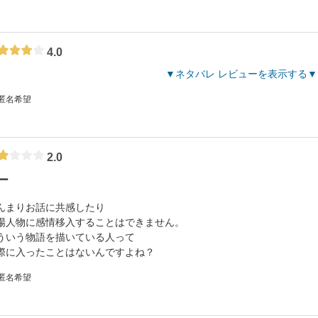
4.0
ネタバレ レビューを表示する
 匿名希望
2.0
ー
んまりお話に共感したり
場人物に感情移入することはできません。
ういう物語を描いている人って
際に入ったことはないんですよね？
 匿名希望