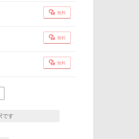
無料
無料
無料
択です