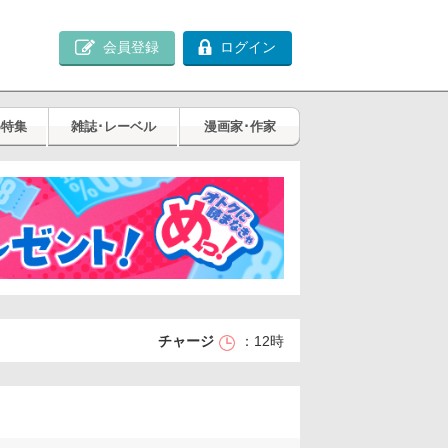
会員登録
ログイン
め特集
雑誌･レーベル
漫画家･作家
チャージ
12時