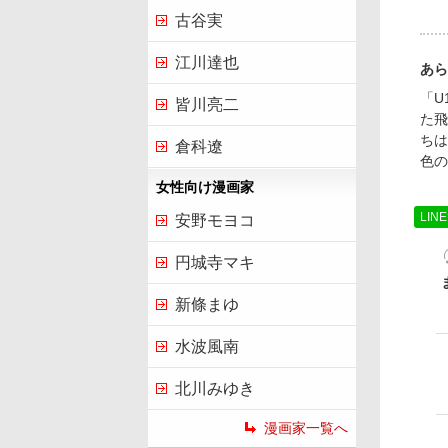
古谷実
江川達也
あら
「U
皆川亮二
た飛
ちは
倉科遼
色の
女性向け漫画家
LIN
安野モヨコ
円城寺マキ
新條まゆ
水波風南
北川みゆき
漫画家一覧へ