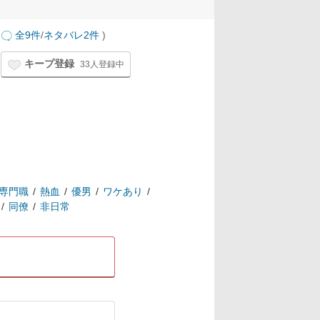
全9件
/
ネタバレ2件
)
キープ登録
33人登録中
専門職
熱血
優男
ワケあり
同僚
非日常