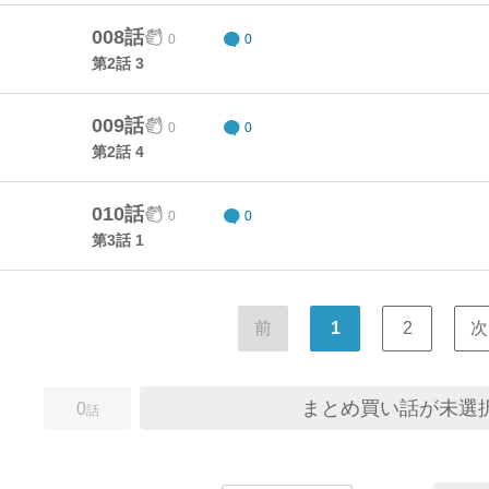
008話
0
0
第2話 3
009話
0
0
第2話 4
010話
0
0
第3話 1
前
1
2
次
まとめ買い話が未選
0
話