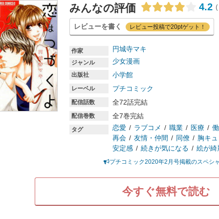
4.2
みんなの評価
(
レビューを書く
レビュー投稿で20ptゲット！
円城寺マキ
作家
少女漫画
ジャンル
小学館
出版社
プチコミック
レーベル
全72話完結
配信話数
全7巻完結
配信巻数
恋愛
ラブコメ
職業
医療
働
タグ
再会
友情・仲間
同僚
胸キュ
安定感
続きが気になる
絵が綺
プチコミック2020年2月号掲載のスペシャ
今すぐ無料で読む