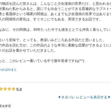
の物語を読んだ皆さんは、こんなこと少女漫画の世界だけ、と思われる
齢重ねた私からみると、誰にでも出会うことができる普遍的なラブスト
者と看護師という職業の関係は、あくまでも少女漫画の世界ではありま
人の関係性の変化は、すぐそこにでもある、実現できるお話です。
なみに、その同僚は、30年たった今でも彼女ととても仲良く暮らしてい
ういう意味で、とっても、奥深いみどころある作品だと思いました、
の作品を読む方が、この作品のような本当に素敵な恋愛ができるように
々のお話を書かせていただきました。
っと、このレビュー書いている中で最年長者ですね(^^)
わかばやまと
5.0
ネタバレ レビューを表示する
 匿名希望