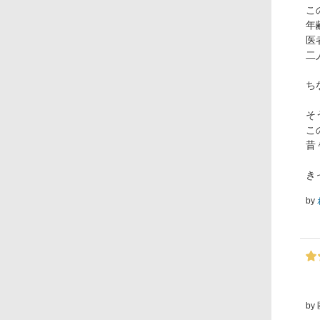
こ
年
医
二
ち
そ
こ
昔
き
by
by