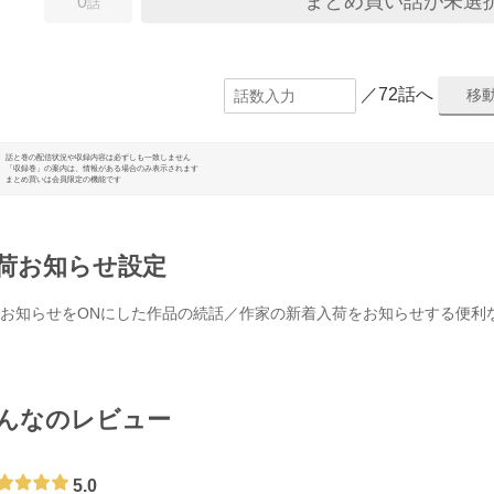
まとめ買い話が未選
0
話
／72話へ
話と巻の配信状況や収録内容は必ずしも一致しません
「収録巻」の案内は、情報がある場合のみ表示されます
まとめ買いは会員限定の機能です
荷お知らせ設定
お知らせをONにした作品の続話／作家の新着入荷をお知らせする便利
んなのレビュー
5.0