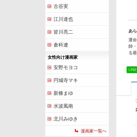
古谷実
江川達也
あら
皆川亮二
運命
倉科遼
師・
る最
女性向け漫画家
安野モヨコ
LIN
円城寺マキ
新條まゆ
水波風南
北川みゆき
漫画家一覧へ