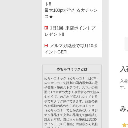
ト!!
最大100ptが当たる大チャン
ス★
1日1回､来店ポイントプ
レゼント!!
メルマガ継続で毎月10ポ
イントGET!!
入
めちゃコミックとは
めちゃコミック（めちゃコミ）はCM・
入荷
広告や口コミで評判の国内最大級の電
す。
子書籍・漫画ストアです。スマホの画
面に1コマずつ大きく表示するので読み
やすくて、わざわざ拡大しなくても片
手でサクサク操作できます。話題の新
作や感動の名作からめちゃコミック
み
（めちゃコミ）でしか読めないオリジ
ナル作品まで充実の品揃えで無料試し
読みも可能。気に入った漫画は1話30
ポイント（30円相当）の値段から気軽