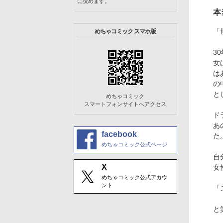
に読めます。
本
「
めちゃコミック スマホ版
3
女
は
の
と
めちゃコミック
スマートフォンサイトへアクセス
ド
あ
facebook
た
めちゃコミック公式ページ
自
X
女
めちゃコミック公式アカウ
ント
「
と