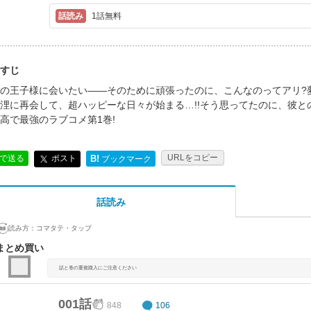
1話無料
すじ
の王子様に会いたい――そのために頑張ったのに、こんなのってアリ?
浬に再会して、超ハッピーな日々が始まる…!!そう思ってたのに、彼と
高で最強のラブコメ第1巻!
URLをコピー
ポスト
Eで送る
B!
ブックマーク
話読み
読み方：
コマタテ・タップ
まとめ買い
話と巻の重複購入にご注意ください
001話
848
106