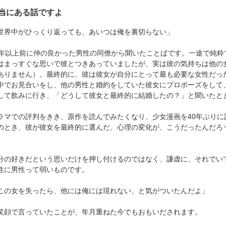
当にある話ですよ
世界中がひっくり返っても、あいつは俺を裏切らない」
0年以上前に仲の良かった男性の同僚から聞いたことばです。一途で純
はまっすぐな思いで彼とつきあっていましたが、実は彼の気持ちは他の
ありません）。最終的に、彼は彼女が自分にとって最も必要な女性だっ
中でお見合いをし、他の男性と婚約をしていた彼女にプロポーズをして
して飲みに行き、「どうして彼女と最終的に結婚したの？」と聞いたと
ラマでの評判をきき、原作を読んでみたくなり、少女漫画を40年ぶりに
のとき、彼が彼女を最終的に選んだ、心理の変化が、こうだったんだろ
。
分の好きだという思いだけを押し付けるのではなく、謙虚に、それでい
性に男性って弱いものです。
この女を失ったら、他には俺には現れない、と気がついたんだよ」
笑顔で言っていたことが、年月重ねた今でもおもいだされます。