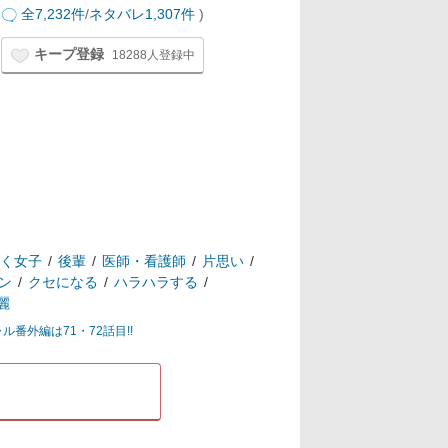
全7,232件
/
ネタバレ1,307件
)
キープ登録
18288人登録中
く女子
後輩
医師・看護師
片思い
ン
クセになる
ハラハラする
麗
ル番外編は71・72話目!!