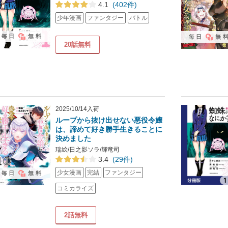
4.1
(402件)
少年漫画
ファンタジー
バトル
毎日
無料
毎日
無
20話無料
2025/10/14入荷
ループから抜け出せない悪役令嬢
は、諦めて好き勝手生きることに
決めました
瑞絵/日之影ソラ/輝竜司
3.4
(29件)
少女漫画
完結
ファンタジー
毎日
無料
コミカライズ
2話無料