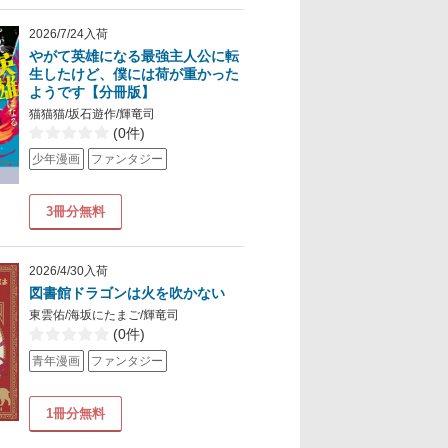
2026/7/24入荷
やがて英雄になる最強主人公に転
生したけど、僕には荷が重かった
ようです【分冊版】
猫猫猫/坂石遊作/輝竜司
(0件)
少年漫画
ファンタジー
3冊分無料
2026/4/30入荷
図書館ドラゴンは火を吹かない
東雲佑/海坂にたまご/輝竜司
(0件)
青年漫画
ファンタジー
1冊分無料