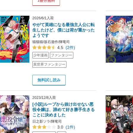
1冊分無料
2026/6/1入荷
やがて英雄になる最強主人公に転
生したけど、僕には荷が重かった
ようです
猫猫猫/坂石遊作/輝竜司
4.5
(2件)
少年漫画
ファンタジー
異世界ファンタジー
無料試し読み
2023/12/8入荷
[小説]ループから抜け出せない悪
役令嬢は、諦めて好き勝手生きる
ことに決めました
日之影ソラ/輝竜司
3.0
(1件)