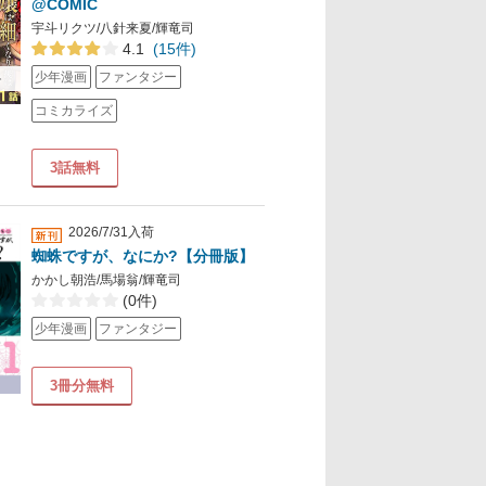
@COMIC
宇斗リクツ/八針来夏/輝竜司
4.1
(15件)
少年漫画
ファンタジー
料
コミカライズ
3話無料
2026/7/31入荷
蜘蛛ですが、なにか?【分冊版】
かかし朝浩/馬場翁/輝竜司
(0件)
少年漫画
ファンタジー
3冊分無料