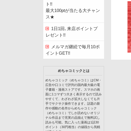
ト!!
最大100ptが当たる大チャン
ス★
1日1回､来店ポイントプ
レゼント!!
メルマガ継続で毎月10ポ
イントGET!!
めちゃコミックとは
めちゃコミック（めちゃコミ）はCM・
広告や口コミで評判の国内最大級の電
子書籍・漫画ストアです。スマホの画
面に1コマずつ大きく表示するので読み
やすくて、わざわざ拡大しなくても片
手でサクサク操作できます。話題の新
作や感動の名作からめちゃコミック
（めちゃコミ）でしか読めないオリジ
ナル作品まで充実の品揃えで無料試し
読みも可能。気に入った漫画は1話30
ポイント（30円相当）の値段から気軽