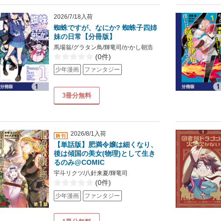
2026/7/18入荷
蜘蛛ですが、なにか? 蜘蛛子四姉
妹の日常【分冊版】
馬場翁/グラタン鳥/輝竜司/かかし朝浩
(0件)
少年漫画
ファンタジー
3冊分無料
2026/8/1入荷
【単話版】肥満令嬢は細くなり、
後は傾国の美女(物理)として生き
るのみ@COMIC
宇斗リクツ/八針来夏/輝竜司
(0件)
少年漫画
ファンタジー