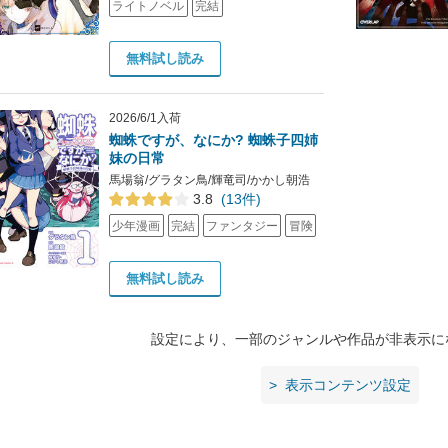
ライトノベル
完結
無料試し読み
2026/6/1入荷
蜘蛛ですが、なにか? 蜘蛛子四姉
妹の日常
馬場翁/グラタン鳥/輝竜司/かかし朝浩
3.8
(13件)
少年漫画
完結
ファンタジー
冒険
無料試し読み
設定により、一部のジャンルや作品が非表示に
表示コンテンツ設定