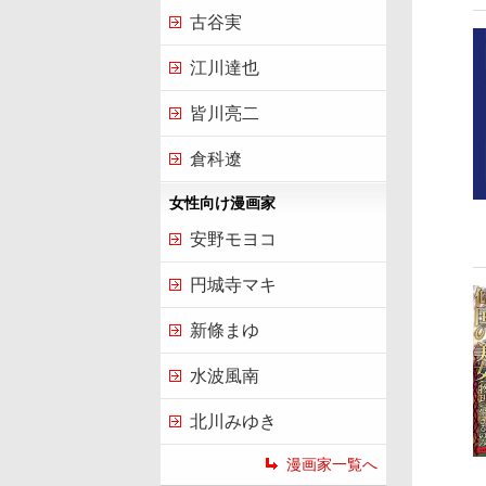
古谷実
江川達也
皆川亮二
倉科遼
女性向け漫画家
安野モヨコ
円城寺マキ
新條まゆ
水波風南
北川みゆき
漫画家一覧へ