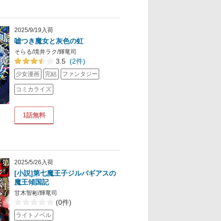
2025/9/19入荷
嘘つき魔女と灰色の虹
そらる/境井ラク/輝竜司
3.5
(2件)
少女漫画
完結
ファンタジー
コミカライズ
1話無料
2025/5/26入荷
[小説]第七魔王子ジルバギアスの
魔王傾国記
甘木智彬/輝竜司
(0件)
ライトノベル