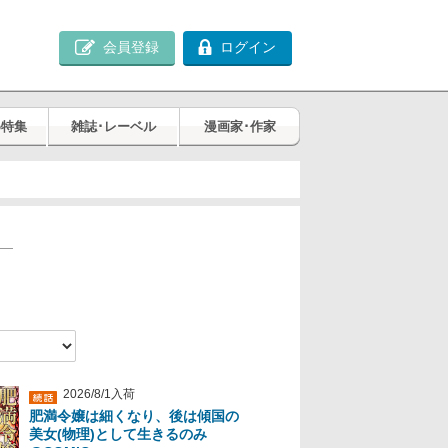
会員登録
ログイン
め特集
雑誌･レーベル
漫画家･作家
2026/8/1入荷
肥満令嬢は細くなり、後は傾国の
美女(物理)として生きるのみ