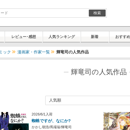
検索
レビュー･感想
人気ランキング
新着
おすす
ミック
漫画家・作家一覧
輝竜司の人気作品
輝竜司の人気作品
2026/6/1入荷
蜘蛛ですが、なにか?
かかし朝浩/馬場翁/輝竜司