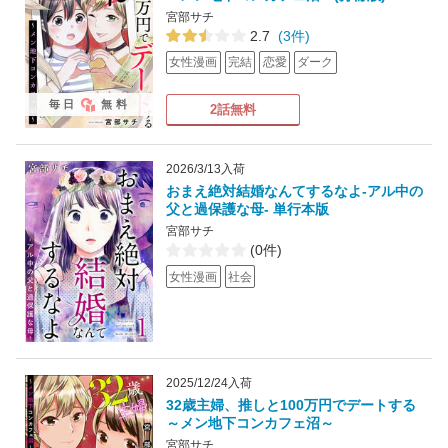
宮部サチ
2.7
(3件)
女性漫画
完結
恋愛
ダーク
毎日
無料
2話無料
2026/3/13入荷
おまえ絶対結婚なんてするなよ-アル中の
父と過保護な母- 単行本版
宮部サチ
(0件)
女性漫画
社会
2025/12/24入荷
32歳主婦、推しと100万円でデートする
～メン地下コンカフェ沼～
宮部サチ