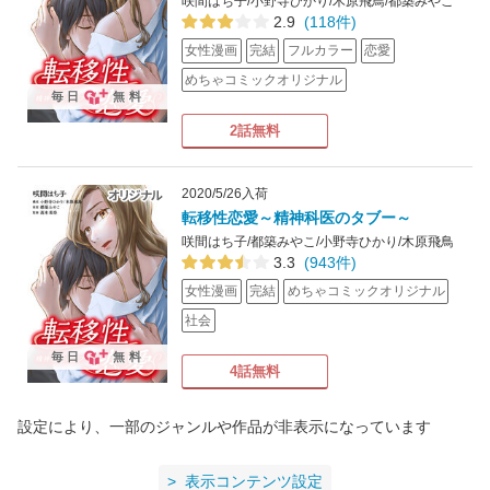
咲間はち子/小野寺ひかり/木原飛鳥/都築みやこ
2.9
(118件)
女性漫画
完結
フルカラー
恋愛
めちゃコミックオリジナル
毎日
無料
2話無料
2020/5/26入荷
転移性恋愛～精神科医のタブー～
咲間はち子/都築みやこ/小野寺ひかり/木原飛鳥
3.3
(943件)
女性漫画
完結
めちゃコミックオリジナル
社会
毎日
無料
4話無料
設定により、一部のジャンルや作品が非表示になっています
表示コンテンツ設定