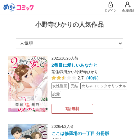
ログイン
会員登録
小野寺ひかりの人気作品
2021/10/26入荷
2番目に愛しいあなたと
茶佳/武田かい/小野寺ひかり
2.7
(40件)
女性漫画
完結
めちゃコミックオリジナル
恋愛
毎日
無料
1話無料
2026/4/2入荷
ここは修羅場の一丁目 分冊版