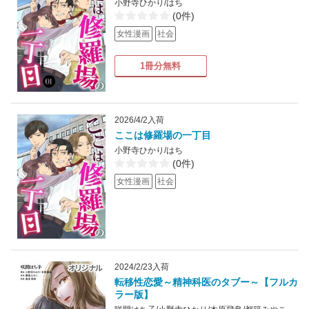
小野寺ひかり/はち
(0件)
女性漫画
社会
1冊分無料
2026/4/2入荷
ここは修羅場の一丁目
小野寺ひかり/はち
(0件)
女性漫画
社会
2024/2/23入荷
転移性恋愛～精神科医のタブー～【フルカ
ラー版】