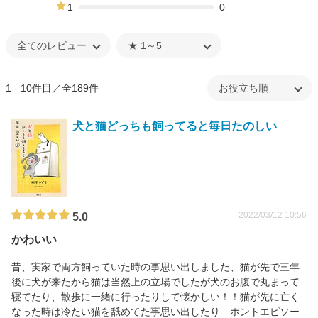
4%
1
0
0%
1 - 10件目／全189件
犬と猫どっちも飼ってると毎日たのしい
2022/03/12 10:56
5.0
かわいい
昔、実家で両方飼っていた時の事思い出しました、猫が先で三年
後に犬が来たから猫は当然上の立場でしたが犬のお腹で丸まって
寝てたり、散歩に一緒に行ったりして懐かしい！！猫が先に亡く
なった時は冷たい猫を舐めてた事思い出したり ホントエピソー