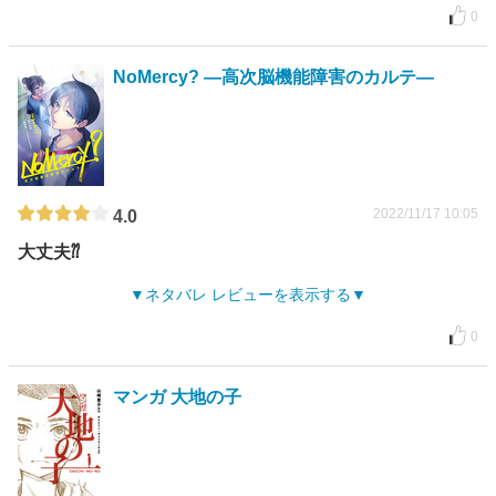
0
NoMercy? ―高次脳機能障害のカルテ―
2022/11/17 10:05
4.0
大丈夫⁇
ネタバレ レビューを表示する
0
マンガ 大地の子