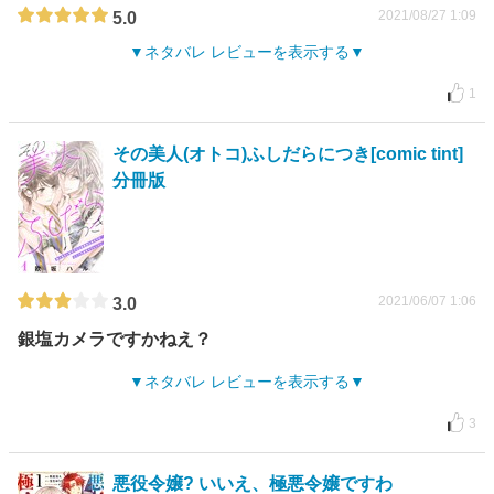
2021/08/27 1:09
5.0
ネタバレ レビューを表示する
1
その美人(オトコ)ふしだらにつき[comic tint]
分冊版
2021/06/07 1:06
3.0
銀塩カメラですかねえ？
ネタバレ レビューを表示する
3
悪役令嬢? いいえ、極悪令嬢ですわ